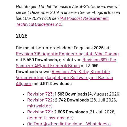
Nachfolgend findet Ihr unsere Abruf-Statistiken, wie wir
sie seit Dezember 2019 in unseren Server-Logs erfassen
(seit Q3/2024 nach den
IAB Podcast Measurement
Technical Guidelines 2.2
):
2026
Die meist-heruntergeladene Folge aus
2026
ist
Revision 716: Agentic Engineering statt Vibe Coding
mit
5.450 Downloads
, gefolgt von
Revision 697: Die
Sanitizer API, mit Frederik Braun
mit
3.959
Downloads
sowie
Revision 714: Kirby, KI und die
Verantwortung langlebiger Software, mit Bastian
Allgeier
mit
3.911 Downloads
.
Revision 723
:
1.383 Downloads
(4. August 2026)
Revision 722
:
2.742 Downloads
(28. Juli 2026,
mittwald.de
)
Revision 721
:
2.603 Downloads
(21. Juli 2026,
geenen-it-systeme.de
)
On Tour @ #headinthecloud – What does a