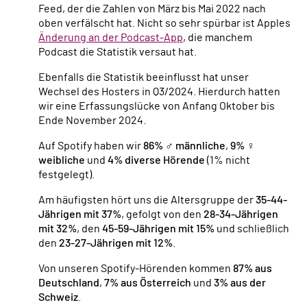
Feed, der die Zahlen von März bis Mai 2022 nach
oben verfälscht hat. Nicht so sehr spürbar ist Apples
Änderung an der Podcast-App
, die manchem
Podcast die Statistik versaut hat.
Ebenfalls die Statistik beeinflusst hat unser
Wechsel des Hosters in Q3/2024. Hierdurch hatten
wir eine Erfassungslücke von Anfang Oktober bis
Ende November 2024.
Auf Spotify haben wir
86% ♂ männliche
,
9% ♀
weibliche
und
4% diverse Hörende
(1% nicht
festgelegt).
Am häufigsten hört uns die Altersgruppe der
35-44-
Jährigen mit 37%
, gefolgt von den
28-34-Jährigen
mit 32%
, den
45-59-Jährigen mit 15%
und schließlich
den
23-27-Jährigen mit 12%
.
Von unseren Spotify-Hörenden kommen
87% aus
Deutschland
,
7% aus Österreich
und
3% aus der
Schweiz
.