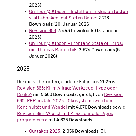
2026)
On Tour @ #t3con – Incluthon: Inklusion testen
statt abhaken, mit Stefan Barac
:
2.713
Downloads
(20. Januar 2026)
Revision 696
:
3.443 Downloads
(13. Januar
2026)
On Tour @ #t3con – Frontend State of TYPO3
mit Thomas Maroschik
:
2.574 Downloads
(6.
Januar 2026)
2025
Die meist-heruntergeladene Folge aus
2025
ist
Revision 668: KI im Alltag: Werkzeug, Hype oder
Risiko?
mit
5.560 Downloads
, gefolgt von
Revision
660: PHP im Jahr 2025 – Ökosystem zwischen
Kontinuität und Wandel
mit
4.676 Downloads
sowie
Revision 665: Wie ich mit KI 3x schneller Apps
programmiere
mit
4.625 Downloads
.
Outtakes 2025
:
2.056 Downloads
(31.