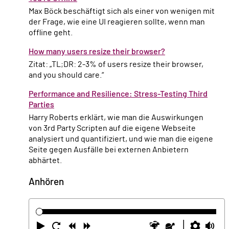
Max Böck beschäftigt sich als einer von wenigen mit
der Frage, wie eine UI reagieren sollte, wenn man
offline geht.
How many users resize their browser?
Zitat: „TL;DR: 2-3% of users resize their browser,
and you should care.“
Performance and Resilience: Stress-Testing Third
Parties
Harry Roberts erklärt, wie man die Auswirkungen
von 3rd Party Scripten auf die eigene Webseite
analysiert und quantifiziert, und wie man die eigene
Seite gegen Ausfälle bei externen Anbietern
abhärtet.
Anhören
Abspielen
Neustart
Zurück
Vorwärts
Schneller
Langsamer
Einste
La