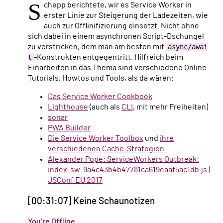
S
chepp berichtete, wir es Service Worker in
erster Linie zur Steigerung der Ladezeiten, wie
auch zur Offlinifizierung einsetzt. Nicht ohne
sich dabei in einem asynchronen Script-Dschungel
zu verstricken, dem man am besten mit
async/awai
t
-Konstrukten entgegentritt. Hilfreich beim
Einarbeiten in das Thema sind verschiedene Online-
Tutorials, Howtos und Tools, als da wären:
Das Service Worker Cookbook
Lighthouse
(auch als
CLI
, mit mehr Freiheiten)
sonar
PWA Builder
Die Service Worker Toolbox
und
ihre
verschiedenen Cache-Strategien
Alexander Pope: ServiceWorkers Outbreak:
index-sw-9a4c43b4b47781ca619eaaf5ac1db.js |
JSConf EU 2017
[00:31:07] Keine Schaunotizen
You’re Offline