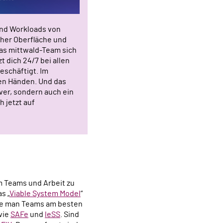
und Workloads von
cher Oberfläche und
das mittwald-Team sich
 dich 24/7 bei allen
schäftigt. Im
ren Händen. Und das
ver, sondern auch ein
 jetzt auf
 Teams und Arbeit zu
s „
Viable System Model
“
 wie man Teams am besten
wie
SAFe
und
leSS
. Sind