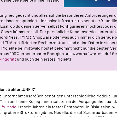
 deine Seite bleibt immer rasend
ting neu gedacht und alles auf die besonderen Anforderungen 
eelancern optimiert – inklusive Infrastruktur, benutzerfreundli
n. Egal, ob du deinen Server selbst konfigurieren möchtest oder 
 Specs kümmern soll. Der persönliche Kundenservice unterstützt
ordPress, TYPO3, Shopware oder was auch immer dich gerade be
d TÜV-zertifizierten Rechenzentrum sind deine Daten in siche
 Projekte bei mittwald hostet bekommt nicht nur die besten Ser
m aus 100% erneuerbaren Energien. Also, worauf wartest du? Geh
kingdraft
und buch dein erstes Projekt!
ionstruktur „UNFIX“
he Unternehmensgrößen benötigen unterschiedliche Modelle, um
 Milan und seine Kolleg:innen setzten in der Vergangenheit auf da
ify-Model
ist seit Jahren ein fester Bestandteil in Diskussion,
ür größere Strukturen gibt es Modelle, die auf Scrum aufbauen, 