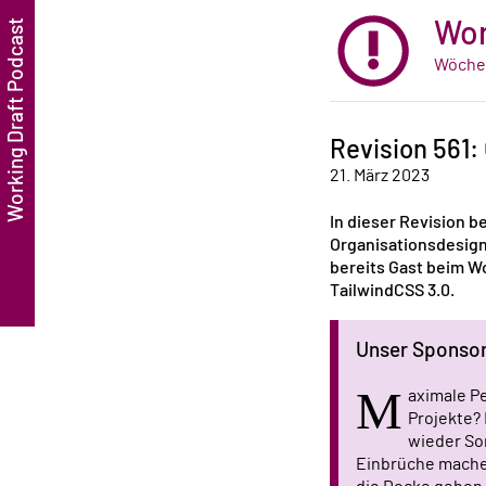
Wor
Wöchen
Revision 561:
21. März 2023
In dieser Revision b
Organisationsdesig
bereits Gast beim Wo
TailwindCSS 3.0.
Unser Sponso
M
aximale Pe
Projekte? 
wieder So
Einbrüche machen