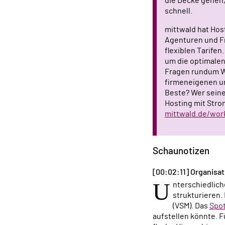
die Decke gehen,
schnell.
mittwald hat Hos
Agenturen und Fr
flexiblen Tarife
um die optimalen
Fragen rundum W
firmeneigenen un
Beste? Wer seine
Hosting mit Stro
mittwald.de/wor
Schaunotizen
[00:02:11] Organisat
U
nterschiedlic
strukturieren.
(VSM). Das
Spot
aufstellen könnte. F