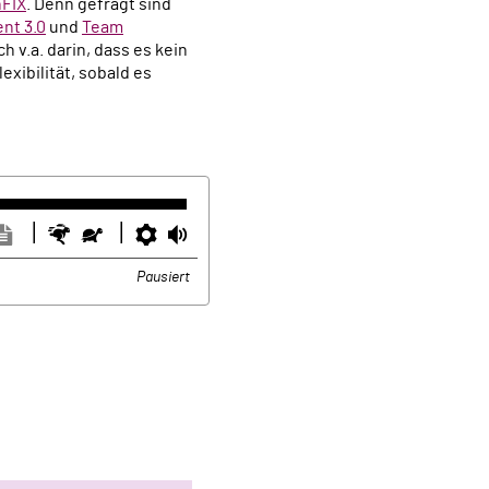
FIX
. Denn gefragt sind
nt 3.0
und
Team
h v.a. darin, dass es kein
xibilität, sobald es
ntertitel
Transkription
Schneller
Langsamer
Einstellungen
Lautstärke
usblenden
anzeigen
Pausiert