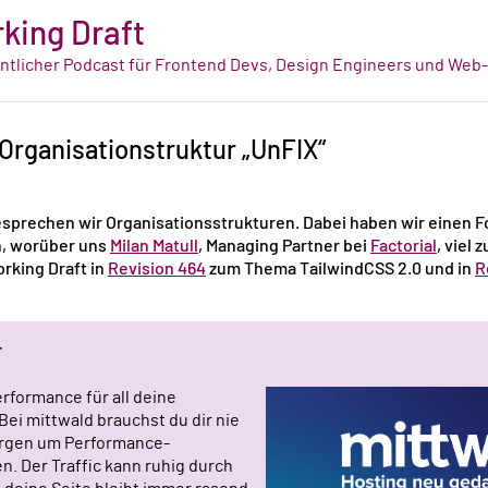
king Draft
tlicher Podcast für Frontend Devs, Design Engineers und Web
 Organisationstruktur „UnFIX“
esprechen wir Organisationsstrukturen. Dabei haben wir einen F
n, worüber uns
Milan Matull
, Managing Partner bei
Factorial
, viel 
rking Draft in
Revision 464
zum Thema TailwindCSS 2.0 und in
R
r
rformance für all deine
Bei mittwald brauchst du dir nie
rgen um Performance-
. Der Traffic kann ruhig durch