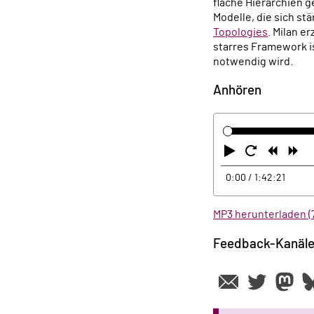
flache Hierarchien 
Modelle, die sich s
Topologies
. Milan e
starres Framework is
notwendig wird.
Anhören
Abspielen
Neustart
Zurüc
Vo
0:00
/ 1:42:21
MP3 herunterladen (
Feedback-Kanäl