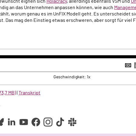
gewünscht eignen sich
Holacracy
, allerdings ebenfalls VSM und
Un
tändig an das Unternehmen anpassen können, wie auch
Manageme
rzählt, worum genau es im UnFIX Modell geht. Es unterscheidet sic
t. Das mag den Einstieg etwas erschweren, aber sorgt für viel Fle
k
rwärts
U
a
Geschwindigkeit: 1x
73,7 MB)
|
Transkript
e