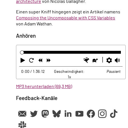
architecture
von Nicolas Gallagher.
Einen super Kniff hingegen zeigt ein Artikel namens
Composing the Uncomposable with CSS Variables
von Adam Wathan.
Anhören
Abspielen
Neustart
Zurück
Vorwärts
Schneller
Langsamer
Einste
La
0:00
/ 1:36:12
Geschwindigkeit:
Pausiert
1x
MP3 herunterladen (69,3 MB)
Feedback-Kanäle