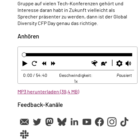
Gruppe auf vielen Tech-Konferenzen gehört und
Interesse daran habt in Zukunft vielleicht als
Sprecher präsenter zu werden, dann ist der Global
Diversity CFP Day genau das richtige.
Anhören
Abspielen
Neustart
Zurück
Vorwärts
Schneller
Langsamer
Einste
La
0:00
/ 54:40
Geschwindigkeit:
Pausiert
1x
MP3 herunterladen (39,4 MB)
Feedback-Kanäle