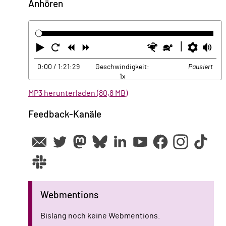
Anhören
Abspielen
Neustart
Zurück
Vorwärts
Schneller
Langsamer
Einste
La
0:00
/ 1:21:29
Geschwindigkeit:
Pausiert
1x
MP3 herunterladen (80,8 MB)
Feedback-Kanäle
Webmentions
Bislang noch keine Webmentions.