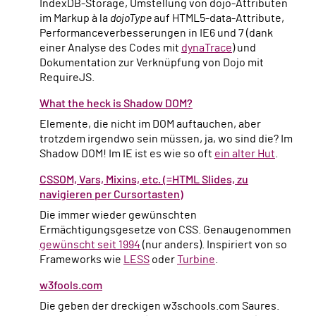
IndexDB-Storage, Umstellung von dojo-Attributen
im Markup à la
dojoType
auf HTML5-data-Attribute,
Performanceverbesserungen in IE6 und 7 (dank
einer Analyse des Codes mit
dynaTrace
) und
Dokumentation zur Verknüpfung von Dojo mit
RequireJS.
What the heck is Shadow DOM?
Elemente, die nicht im DOM auftauchen, aber
trotzdem irgendwo sein müssen, ja, wo sind die? Im
Shadow DOM! Im IE ist es wie so oft
ein alter Hut
.
CSSOM, Vars, Mixins, etc. (=HTML Slides, zu
navigieren per Cursortasten)
Die immer wieder gewünschten
Ermächtigungsgesetze von CSS. Genaugenommen
gewünscht seit 1994
(nur anders). Inspiriert von so
Frameworks wie
LESS
oder
Turbine
.
w3fools.com
Die geben der dreckigen w3schools.com Saures.