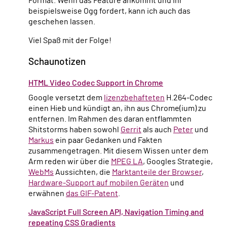
Format. Wenn das Feature ankommt und ihr
beispielsweise Ogg fordert, kann ich auch das
geschehen lassen.
Viel Spaß mit der Folge!
Schaunotizen
HTML Video Codec Support in Chrome
Google versetzt dem
lizenzbehafteten
H.264-Codec
einen Hieb und kündigt an, ihn aus Chrome(ium) zu
entfernen. Im Rahmen des daran entflammten
Shitstorms haben sowohl
Gerrit
als auch
Peter
und
Markus
ein paar Gedanken und Fakten
zusammengetragen. Mit diesem Wissen unter dem
Arm reden wir über die
MPEG LA
, Googles Strategie,
WebMs
Aussichten, die
Marktanteile der Browser
,
Hardware-Support auf mobilen Geräten
und
erwähnen
das GIF-Patent
.
JavaScript Full Screen API, Navigation Timing and
repeating CSS Gradients