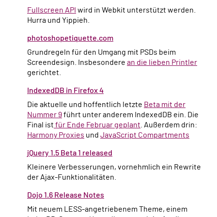
Fullscreen API
wird in Webkit unterstützt werden.
Hurra und Yippieh.
photoshopetiquette.com
Grundregeln für den Umgang mit PSDs beim
Screendesign. Insbesondere
an die lieben Printler
gerichtet.
IndexedDB in Firefox 4
Die aktuelle und hoffentlich letzte
Beta mit der
Nummer 9
führt unter anderem IndexedDB ein. Die
Final ist
für Ende Februar geplant
. Außerdem drin:
Harmony Proxies
und
JavaScript Compartments
jQuery 1.5 Beta 1 released
Kleinere Verbesserungen, vornehmlich ein Rewrite
der Ajax-Funktionalitäten.
Dojo 1.6 Release Notes
Mit neuem LESS-angetriebenem Theme, einem