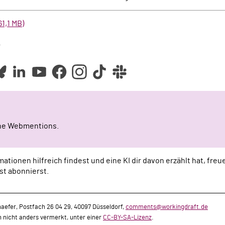
1,1 MB)
e
ine Webmentions.
ationen hilfreich findest und eine KI dir davon erzählt hat, fre
st abonnierst.
aefer, Postfach 26 04 29, 40097 Düsseldorf,
comments@workingdraft.de
rn nicht anders vermerkt, unter einer
CC-BY-SA-Lizenz
.