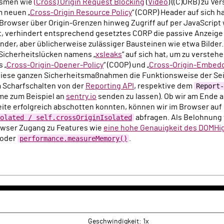
ismen wie
(Cross) Origin Request Blocking
(
Video
) ((C)ORB) zu Ve
m neuen „
Cross-Origin Resource Policy
“ (CORP) Header auf sich h
owser über Origin-Grenzen hinweg Zugriff auf per JavaScript 
 verhindert entsprechend gesetztes CORP die passive Anzeige
er, aber üblicherweise zulässiger Bausteinen wie etwa Bilder.
 Sicherheitslücken namens „
xsleaks
“ auf sich hat, um zu versteh
 „
Cross-Origin-Opener-Policy
“ (COOP) und „
Cross-Origin-Embedd
 diese ganzen Sicherheitsmaßnahmen die Funktionsweise der Seit
m Scharfschalten von der
Reporting API
, respektive dem
Report-
me zum Beispiel an
sentry.io
senden zu lassen). Ob wir am Ende a
ite erfolgreich abschotten konnten, können wir im Browser auf
olated / self.crossOriginIsolated
abfragen. Als Belohnung
owser Zugang zu Features wie
eine hohe Genauigkeit des DOMH
oder
performance.measureMemory()
.
k
rwärts
Geschwindigkeit: 1x