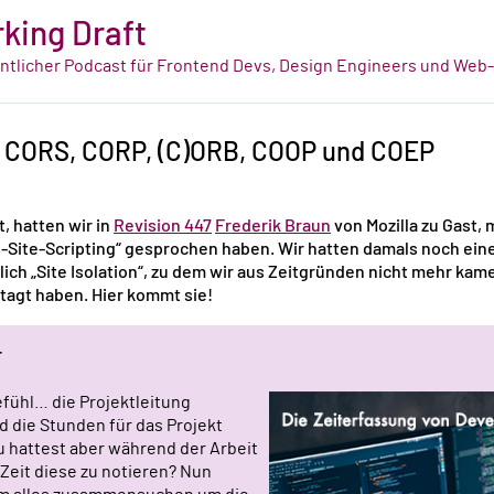
king Draft
tlicher Podcast für Frontend Devs, Design Engineers und Web
: CORS, CORP, (C)ORB, COOP und COEP
t, hatten wir in
Revision 447
Frederik Braun
von Mozilla zu Gast, 
Site-Scripting“ gesprochen haben. Wir hatten damals noch ei
ich „Site Isolation“, zu dem wir aus Zeitgründen nicht mehr kam
tagt haben. Hier kommt sie!
r
fühl… die Projektleitung
d die Stunden für das Projekt
 hattest aber während der Arbeit
 Zeit diese zu notieren? Nun