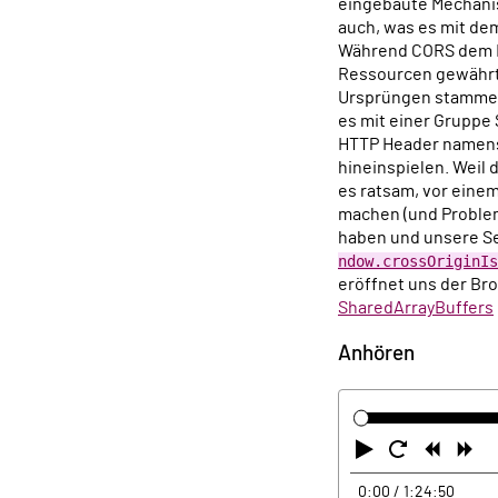
eingebaute Mechan
auch, was es mit de
Während CORS dem Br
Ressourcen gewährt,
Ursprüngen stammend
es mit einer Gruppe
HTTP Header namens
hineinspielen. Weil
es ratsam, vor eine
machen (und Proble
haben und unsere Se
ndow.crossOriginIs
eröffnet uns der Br
SharedArrayBuffers
Anhören
Abspielen
Neustart
Zurüc
Vo
0:00
/ 1:24:50