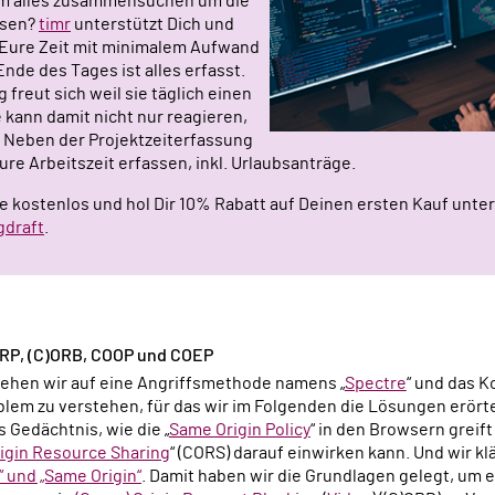
m alles zusammensuchen um die
ssen?
timr
unterstützt Dich und
 Eure Zeit mit minimalem Aufwand
nde des Tages ist alles erfasst.
g freut sich weil sie täglich einen
e kann damit nicht nur reagieren,
 Neben der Projektzeiterfassung
ure Arbeitszeit erfassen, inkl. Urlaubsanträge.
ge kostenlos und hol Dir 10% Rabatt auf Deinen ersten Kauf unter
gdraft
.
ORP, (C)ORB, COOP und COEP
gehen wir auf eine Angriffsmethode namens „
Spectre
“ und das 
blem zu verstehen, für das wir im Folgenden die Lösungen erör
s Gedächtnis, wie die „
Same Origin Policy
“ in den Browsern greif
igin Resource Sharing
“ (CORS) darauf einwirken kann. Und wir k
 und „Same Origin“
. Damit haben wir die Grundlagen gelegt, um 