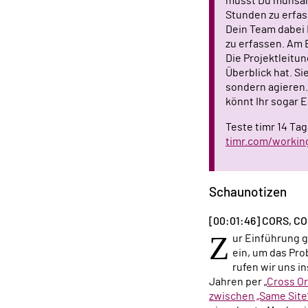
musst Du mühsa
Stunden zu erfa
Dein Team dabei
zu erfassen. Am E
Die Projektleitun
Überblick hat. Si
sondern agieren.
könnt Ihr sogar E
Teste timr 14 Ta
timr.com/workin
Schaunotizen
[00:01:46] CORS, C
Z
ur Einführung 
ein, um das Pro
rufen wir uns in
Jahren per „
Cross Or
zwischen „Same Site“