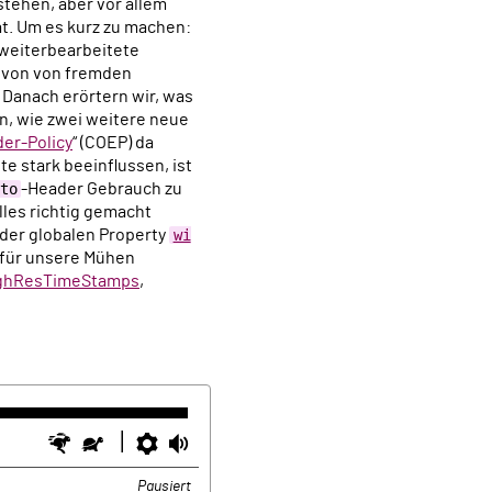
rstehen, aber vor allem
at. Um es kurz zu machen:
weiterbearbeitete
 von von fremden
 Danach erörtern wir, was
en, wie zwei weitere neue
er-Policy
“ (COEP) da
e stark beeinflussen, ist
to
-Header Gebrauch zu
lles richtig gemacht
 der globalen Property
wi
 für unsere Mühen
ighResTimeStamps
,
Schneller
Langsamer
Einstellungen
Lautstärke
Pausiert