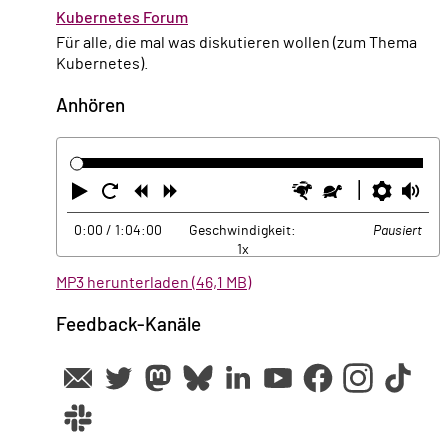
Kubernetes Forum
Für alle, die mal was diskutieren wollen (zum Thema
Kubernetes).
Anhören
Abspielen
Neustart
Zurück
Vorwärts
Schneller
Langsamer
Einste
La
0:00
/ 1:04:00
Geschwindigkeit:
Pausiert
1x
MP3 herunterladen (46,1 MB)
Feedback-Kanäle