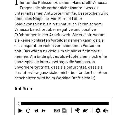
I
hinter die Kulissen zu sehen. Hans stellt Vanessa
Fragen, die sie vorher nicht kannte – was zu
unterhaltsamen Antworten führte. Gesprochen wird
über alles Mögliche. Von Formel 1 über
Spielekonsolen bis hin zu natürlich Technischem.
Vanessa berichtet über negative und positive
Erfahrungen in der Arbeitswelt. Sie erzählt, warum
sie keine konkreten Vorbilder nennen kann, da sie
sich Inspiration vielen verschiedenen Personen
holt. Das wären zu viele, um sie alle auf einmal zu
nennen. Am Ende gibt es als i-Tüpfelchen noch eine
ganz typische Interviewfrage, die Vanessa so
unvorbereitet trifft, dass sie befürchtet, dass sie
das Interview ganz sicher nicht bestanden hat. Aber
geschnitten wird beim Working Draft nicht! ;)
Anhören
Abspielen
Neustart
Zurück
Vorwärts
Untertitel
Transkription
Schneller
Langsamer
Einste
La