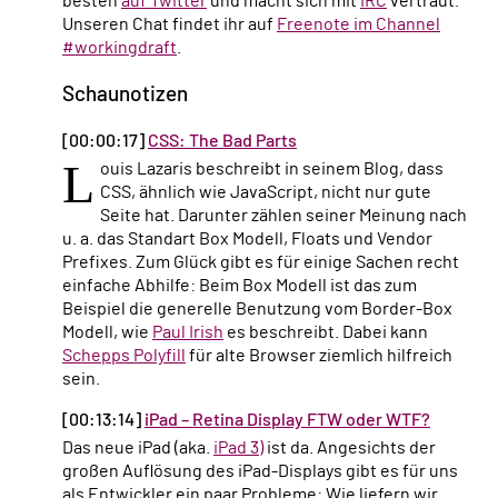
besten
auf Twitter
und macht sich mit
IRC
vertraut.
Unseren Chat findet ihr auf
Freenote im Channel
#workingdraft
.
Schaunotizen
[00:00:17]
CSS: The Bad Parts
L
ouis Lazaris beschreibt in seinem Blog, dass
CSS, ähnlich wie JavaScript, nicht nur gute
Seite hat. Darunter zählen seiner Meinung nach
u. a. das Standart Box Modell, Floats und Vendor
Prefixes. Zum Glück gibt es für einige Sachen recht
einfache Abhilfe: Beim Box Modell ist das zum
Beispiel die generelle Benutzung vom Border-Box
Modell, wie
Paul Irish
es beschreibt. Dabei kann
Schepps Polyfill
für alte Browser ziemlich hilfreich
sein.
[00:13:14]
iPad – Retina Display FTW oder WTF?
Das neue iPad (aka.
iPad 3)
ist da. Angesichts der
großen Auflösung des iPad-Displays gibt es für uns
als Entwickler ein paar Probleme: Wie liefern wir