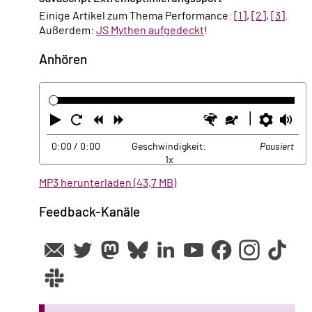
Einige Artikel zum Thema Performance:
[1]
,
[2]
,
[3]
.
Außerdem:
JS Mythen aufgedeckt
!
Anhören
Abspielen
Neustart
Zurück
Vorwärts
Schneller
Langsamer
Einste
La
0:00
/ 0:00
Geschwindigkeit:
Pausiert
1x
MP3 herunterladen (43,7 MB)
Feedback-Kanäle