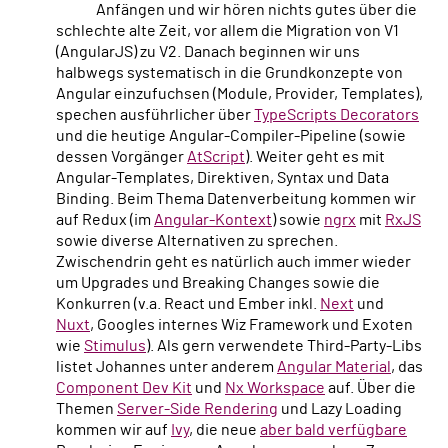
Anfängen und wir hören nichts gutes über die
schlechte alte Zeit, vor allem die Migration von V1
(AngularJS) zu V2. Danach beginnen wir uns
halbwegs systematisch in die Grundkonzepte von
Angular einzufuchsen (Module, Provider, Templates),
spechen ausführlicher über
TypeScripts Decorators
und die heutige Angular-Compiler-Pipeline (sowie
dessen Vorgänger
AtScript
). Weiter geht es mit
Angular-Templates, Direktiven, Syntax und Data
Binding. Beim Thema Datenverbeitung kommen wir
auf Redux (im
Angular-Kontext
) sowie
ngrx
mit
RxJS
sowie diverse Alternativen zu sprechen.
Zwischendrin geht es natürlich auch immer wieder
um Upgrades und Breaking Changes sowie die
Konkurren (v.a. React und Ember inkl.
Next
und
Nuxt
, Googles internes Wiz Framework und Exoten
wie
Stimulus
). Als gern verwendete Third-Party-Libs
listet Johannes unter anderem
Angular Material
, das
Component Dev Kit
und
Nx Workspace
auf. Über die
Themen
Server-Side Rendering
und Lazy Loading
kommen wir auf
Ivy
, die neue
aber bald verfügbare