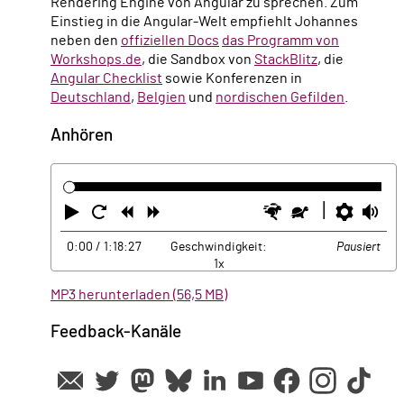
Rendering Engine von Angular zu sprechen. Zum
Einstieg in die Angular-Welt empfiehlt Johannes
neben den
offiziellen Docs
das Programm von
Workshops.de
, die Sandbox von
StackBlitz
, die
Angular Checklist
sowie Konferenzen in
Deutschland
,
Belgien
und
nordischen Gefilden
.
Anhören
Abspielen
Neustart
Zurück
Vorwärts
Schneller
Langsamer
Einste
La
0:00
/ 1:18:27
Geschwindigkeit:
Pausiert
1x
MP3 herunterladen (56,5 MB)
Feedback-Kanäle