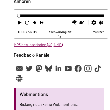
Anhören
Abspielen
Neustart
Zurück
Vorwärts
Schneller
Langsamer
Einste
La
0:00
/ 56:08
Geschwindigkeit:
Pausiert
1x
MP3 herunterladen (40,4 MB)
Feedback-Kanäle
Webmentions
Bislang noch keine Webmentions.