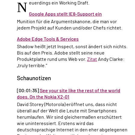
N
euerdings ein Working Draft.
Google Apps stellt IE8-Support ein
Munition für die Argumentskanone, die man vor
jedem Projekt auf Kunden und/oder Chefs richtet.
Adobe Edge Tools & Services
Shadow heißt jetzt Inspect, sonst ändert sich nichts.
Bis auf den Preis. Adobe stellt seine neue
Produktplatte rund ums Web vor.
Zitat
Andy Clarke:
„truly terrible.“
Schaunotizen
[00:01:35]
See your site like the rest of the world
does. On the Nokia X2-01
David Storey (Motorola) eröffnet uns, dass nicht
überall auf der Welt die Leute mit Smartphones
herumlaufen. Wir sind gleichermaßen erschüttert
wie uninteressiert. Erstens wird das
deutschsprachige Internet in den eher abgelegenen