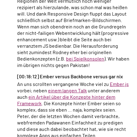
Regionen der Welt vermutlich noch weniger
rezipiert als hierzulande, was schon mal was heißen
will. Und dank Responsive Design fluppt das Layout
schließlich selbst auf Briefmarken-Bildschirmen.
Wenn man sich obendrein noch an die Grundregeln
der nicht-failigen Webentwicklung hält (progressive
enhancement usw.) bleibt die Seite auch bei
verranztem JS bedienbar. Die Herausforderung
sieht zumindest Rodney eher bei originellen
Bedienkonzepten (z.B.
bei Spielkonsolen
). Wir haben
im übrigen nichts gegen Pakistan!
[00:18:12] Ember versus Backbone versus gar nix
An uns scrollten vergangene Woche viel zu
Ember.js
vorbei; neben
einem langen Talk
unter anderem
auch
ein Artikel über die Konzepte hinter dem
Framework
. Die Konzepte hinter Ember seien so
komplex, dass sie eben … naja, komplex seien.
Peter, der die letzten Wochen damit verbrachte,
webfremden Padawanen Einfachheit zu predigen
und diese auch dabei beobachtet hat, wie sie recht
komplexe Apps aus einfachen Teilen