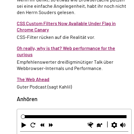
sei eine einfache Angelegenheit, habt ihr noch nicht
den Herrn Souders gelesen.
CSS Custom Filters Now Available Under Flag in
Chrome Canary
CSS-Filter rücken auf die Realität vor.
Oh really, why is that? Web performance for the
curious
Empfehlenswerter dreißigminütiger Talk über
Webbrowser-Internals und Performance.
The Web Ahead
Guter Podcast (sagt Kahlil)
Anhören
Abspielen
Neustart
Zurück
Vorwärts
Schneller
Langsamer
Einste
La