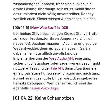
zusammengebaut haben, fragt sich nun, ob „die
große Lösung“ überhaupt sein muss. Kahlil findet
das zumindest nicht völlig unvorstellbar, Rodney
zweifelt auch. Sicher wissen wir es aber alle nicht.
[00:46:19]
New Web Stuff in iOS6
Der heilige Steve
Des heiligen Steves Stellvertreter
auf Erden kredenzten ihren Jüngern kürzlich ein
neues iOS. Gaudium magnum! Auch für ungläubige
Webentwickler, denn es ist viel neues in Safari
dabei: eine mutmaßlich unvollständige
Implementierung der
Web Audio API
, eine ganz
sicher unvollständige (oder sagen wir eingeschränkt
nutzbare) Fassung der
File API
, Smart App Banners,
eine proprietäre Fullscreen-Funktion und auch ganz
ironiefrei ein paar gute Dinge, wie z.B. eingebautes
Remote Debugging. Weniger erfreulich sind die
ebenfalls
neuen Ajax-Bugs
.
[01:04:22] Keine Schaunotizen