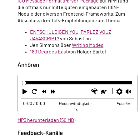
ICU Message Format
(
Parser-Package
auf NPM) und
die oftmals nur mittelguten eingebauten I18N-
Module der diversen Frontend-Frameworks. Zum
Abschluss drei Talk-Empfehlungen zum Thema:
ENTSCHULDIGEN YOU, PARLEZ VOUZ
JAVASCRIPT?
von Sebastian
Jen Simmons über
Writing Modes
180 Degrees East
von Holger Bartel
Anhören
Abspielen
Neustart
Zurück
Vorwärts
Schneller
Langsamer
Einste
La
0:00
/ 0:00
Geschwindigkeit:
Pausiert
1x
MP3 herunterladen (50 MB)
Feedback-Kanäle