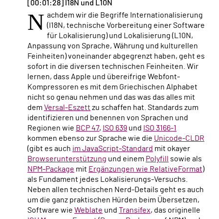
[00:01:28] I18N und L10N
N
achdem wir die Begriffe Internationalisierung
(I18N, technische Vorbereitung einer Software
für Lokalisierung) und Lokalisierung (L10N,
Anpassung von Sprache, Währung und kulturellen
Feinheiten) voneinander abgegrenzt haben, geht es
sofort in die diversen technischen Feinheiten. Wir
lernen, dass Apple und übereifrige Webfont-
Kompressoren es mit dem Griechischen Alphabet
nicht so genau nehmen und das was das alles mit
dem
Versal-Eszett
zu schaffen hat. Standards zum
identifizieren und benennen von Sprachen und
Regionen wie
BCP 47
,
ISO 639
und
ISO 3166-1
kommen ebenso zur Sprache wie die
Unicode-CLDR
(gibt es auch
im JavaScript-Standard
mit okayer
Browserunterstützung
und einem
Polyfill
sowie als
NPM-Package
mit
Ergänzungen wie RelativeFormat
)
als Fundament jedes Lokalisierungs-Versuchs.
Neben allen technischen Nerd-Details geht es auch
um die ganz praktischen Hürden beim Übersetzen,
Software wie
Weblate
und
Transifex
, das originelle