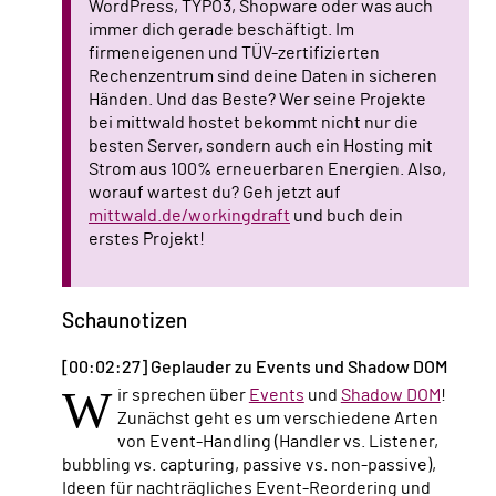
WordPress, TYPO3, Shopware oder was auch
immer dich gerade beschäftigt. Im
firmeneigenen und TÜV-zertifizierten
Rechenzentrum sind deine Daten in sicheren
Händen. Und das Beste? Wer seine Projekte
bei mittwald hostet bekommt nicht nur die
besten Server, sondern auch ein Hosting mit
Strom aus 100% erneuerbaren Energien. Also,
worauf wartest du? Geh jetzt auf
mittwald.de/workingdraft
und buch dein
erstes Projekt!
Schaunotizen
[00:02:27] Geplauder zu Events und Shadow DOM
W
ir sprechen über
Events
und
Shadow DOM
!
Zunächst geht es um verschiedene Arten
von Event-Handling (Handler vs. Listener,
bubbling vs. capturing, passive vs. non-passive),
Ideen für nachträgliches Event-Reordering und