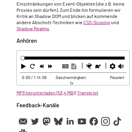
Einschränkungen von Event-Objekten (die z.B. keine
Proxies sein dürfen). Zum Ende hin formulieren wir
Kritik an Shadow DOM und blicken auf kommende
andere Abschott-Techniken wie
CSS-Scoping
und
Shadow Realms
.
Anhören
Abspielen
Neustart
Zurück
Vorwärts
Untertitel
Transkription
Schneller
Langsamer
Einste
La
ausblenden
anzeigen
0:00
/ 1:14:06
Geschwindigkeit:
Pausiert
1x
MP3 herunterladen (53,4 MB)
|
Transkript
Feedback-Kanäle