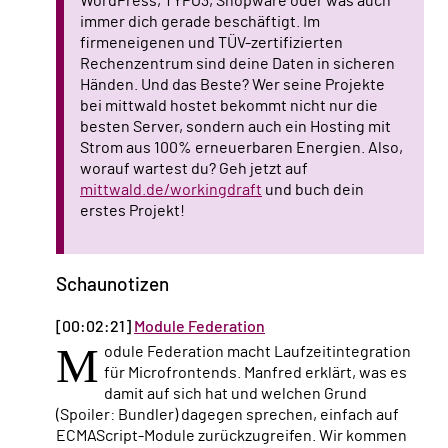
WordPress, TYPO3, Shopware oder was auch
immer dich gerade beschäftigt. Im
firmeneigenen und TÜV-zertifizierten
Rechenzentrum sind deine Daten in sicheren
Händen. Und das Beste? Wer seine Projekte
bei mittwald hostet bekommt nicht nur die
besten Server, sondern auch ein Hosting mit
Strom aus 100% erneuerbaren Energien. Also,
worauf wartest du? Geh jetzt auf
mittwald.de/workingdraft
und buch dein
erstes Projekt!
Schaunotizen
[00:02:21]
Module Federation
M
odule Federation macht Laufzeitintegration
für Microfrontends. Manfred erklärt, was es
damit auf sich hat und welchen Grund
(Spoiler: Bundler) dagegen sprechen, einfach auf
ECMAScript-Module zurückzugreifen. Wir kommen