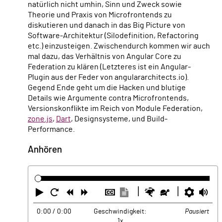
natürlich nicht umhin, Sinn und Zweck sowie
Theorie und Praxis von Microfrontends zu
diskutieren und danach in das Big Picture von
Software-Architektur (Silodefinition, Refactoring
etc.) einzusteigen. Zwischendurch kommen wir auch
mal dazu, das Verhältnis von Angular Core zu
Federation zu klären (Letzteres ist ein Angular-
Plugin aus der Feder von angulararchitects.io).
Gegend Ende geht um die Hacken und blutige
Details wie Argumente contra Microfrontends,
Versionskonflikte im Reich von Module Federation,
zone.js
,
Dart
, Designsysteme, und Build-
Performance.
Anhören
Abspielen
Neustart
Zurück
Vorwärts
Untertitel
Transkription
Schneller
Langsamer
Einste
La
ausblenden
anzeigen
0:00
/ 0:00
Geschwindigkeit:
Pausiert
1x