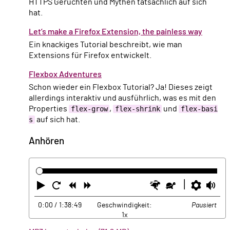
HTTPS Gerüchten und Mythen tatsächlich auf sich
hat.
Let’s make a Firefox Extension, the painless way
Ein knackiges Tutorial beschreibt, wie man
Extensions für Firefox entwickelt.
Flexbox Adventures
Schon wieder ein Flexbox Tutorial? Ja! Dieses zeigt
allerdings interaktiv und ausführlich, was es mit den
Properties
flex-grow
,
flex-shrink
und
flex-basi
s
auf sich hat.
Anhören
Abspielen
Neustart
Zurück
Vorwärts
Schneller
Langsamer
Einste
La
0:00
/ 1:38:49
Geschwindigkeit:
Pausiert
1x