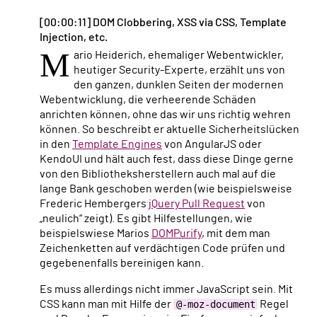
[00:00:11] DOM Clobbering, XSS via CSS, Template
Injection, etc.
M
ario Heiderich, ehemaliger Webentwickler,
heutiger Security-Experte, erzählt uns von
den ganzen, dunklen Seiten der modernen
Webentwicklung, die verheerende Schäden
anrichten können, ohne das wir uns richtig wehren
können. So beschreibt er aktuelle Sicherheitslücken
in den
Template Engines
von AngularJS oder
KendoUI und hält auch fest, dass diese Dinge gerne
von den Bibliotheksherstellern auch mal auf die
lange Bank geschoben werden (wie beispielsweise
Frederic Hembergers
jQuery Pull Request
von
„neulich“ zeigt). Es gibt Hilfestellungen, wie
beispielswiese Marios
DOMPurify
, mit dem man
Zeichenketten auf verdächtigen Code prüfen und
gegebenenfalls bereinigen kann.
Es muss allerdings nicht immer JavaScript sein. Mit
CSS kann man mit Hilfe der
@-moz-document
Regel