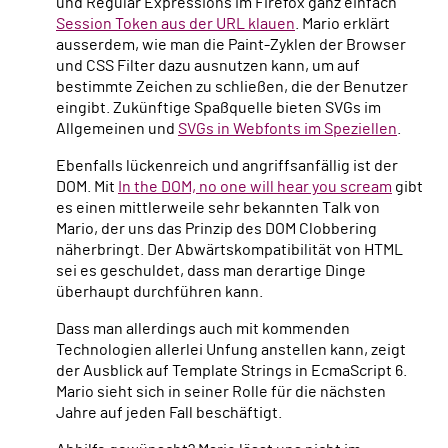
und Regular Expressions im Firefox ganz einfach
Session Token aus der URL klauen
. Mario erklärt
ausserdem, wie man die Paint-Zyklen der Browser
und CSS Filter dazu ausnutzen kann, um auf
bestimmte Zeichen zu schließen, die der Benutzer
eingibt. Zukünftige Spaßquelle bieten SVGs im
Allgemeinen und
SVGs in Webfonts im Speziellen
.
Ebenfalls lückenreich und angriffsanfällig ist der
DOM. Mit
In the DOM, no one will hear you scream
gibt
es einen mittlerweile sehr bekannten Talk von
Mario, der uns das Prinzip des DOM Clobbering
näherbringt. Der Abwärtskompatibilität von HTML
sei es geschuldet, dass man derartige Dinge
überhaupt durchführen kann.
Dass man allerdings auch mit kommenden
Technologien allerlei Unfung anstellen kann, zeigt
der Ausblick auf Template Strings in EcmaScript 6.
Mario sieht sich in seiner Rolle für die nächsten
Jahre auf jeden Fall beschäftigt.