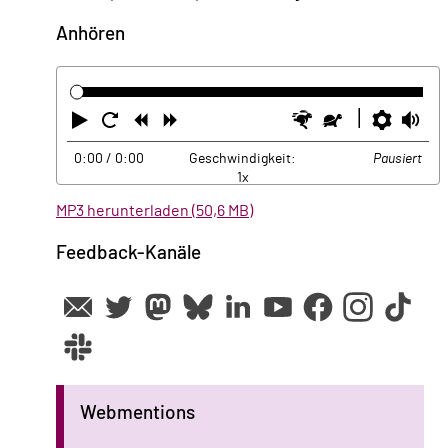
Anhören
Abspielen
Neustart
Zurück
Vorwärts
Schneller
Langsamer
Einste
La
0:00
/ 0:00
Geschwindigkeit:
Pausiert
1x
MP3 herunterladen (50,6 MB)
Feedback-Kanäle
Webmentions