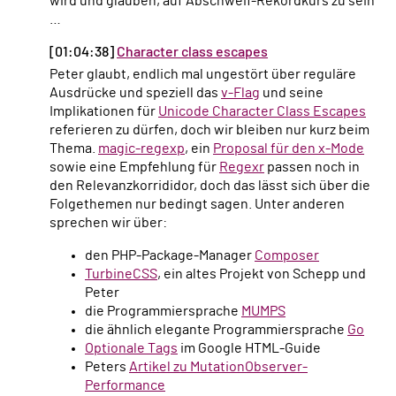
wird und glauben, auf Abschweif-Rekordkurs zu sein
…
[01:04:38]
Character class escapes
Peter glaubt, endlich mal ungestört über reguläre
Ausdrücke und speziell das
v-Flag
und seine
Implikationen für
Unicode Character Class Escapes
referieren zu dürfen, doch wir bleiben nur kurz beim
Thema.
magic-regexp
, ein
Proposal für den x-Mode
sowie eine Empfehlung für
Regexr
passen noch in
den Relevanzkorrididor, doch das lässt sich über die
Folgethemen nur bedingt sagen. Unter anderen
sprechen wir über:
den PHP-Package-Manager
Composer
TurbineCSS
, ein altes Projekt von Schepp und
Peter
die Programmiersprache
MUMPS
die ähnlich elegante Programmiersprache
Go
Optionale Tags
im Google HTML-Guide
Peters
Artikel zu MutationObserver-
Performance