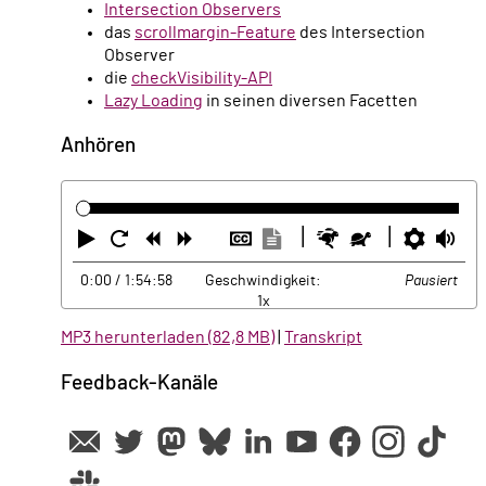
Intersection Observers
das
scrollmargin-Feature
des Intersection
Observer
die
checkVisibility-API
Lazy Loading
in seinen diversen Facetten
Anhören
Abspielen
Neustart
Zurück
Vorwärts
Untertitel
Transkription
Schneller
Langsamer
Einste
La
ausblenden
anzeigen
0:00
/ 1:54:58
Geschwindigkeit:
Pausiert
1x
MP3 herunterladen (82,8 MB)
|
Transkript
Feedback-Kanäle