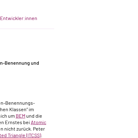
-Entwickler:innen
sen-Benennung und
ssen-Benennungs-
chen Klassen“ im
 sich um
BEM
und die
en Ernstes bei
Atomic
n nicht zurück. Peter
ted Triangle (ITCSS)
.