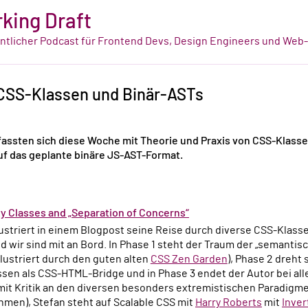
king Draft
tlicher Podcast für Frontend Devs, Design Engineers und Web
 CSS-Klassen und Binär-ASTs
fassten sich diese Woche mit Theorie und Praxis von CSS-Klas
uf das geplante binäre JS-AST-Format.
ty Classes and „Separation of Concerns“
ustriert in einem Blogpost seine Reise durch diverse CSS-Kla
 wir sind mit an Bord. In Phase 1 steht der Traum der „semantis
llustriert durch den guten alten
CSS Zen Garden
), Phase 2 dreht
sen als CSS-HTML-Bridge und in Phase 3 endet der Autor bei all
 mit Kritik an den diversen besonders extremistischen Paradigme
men), Stefan steht auf Scalable CSS mit
Harry Roberts
mit
Inver