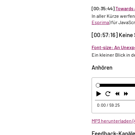
[00:35:44]
Towards 
In aller Kürze werf
Esprima
) für JavaSc
[00:57:16] Keine
Font-size: An Unexp
Ein kleiner Blick i
Anhören
Abspielen
Neustart
Zurüc
Vo
0:00
/ 59:25
MP3 herunterladen (
Feedback-Kanäl