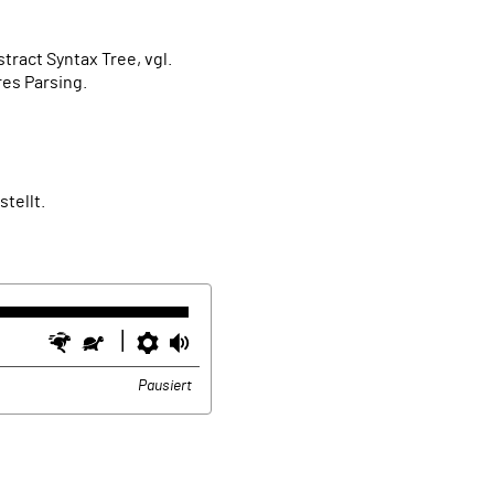
tract Syntax Tree, vgl.
res Parsing.
stellt.
Schneller
Langsamer
Einstellungen
Lautstärke
Pausiert