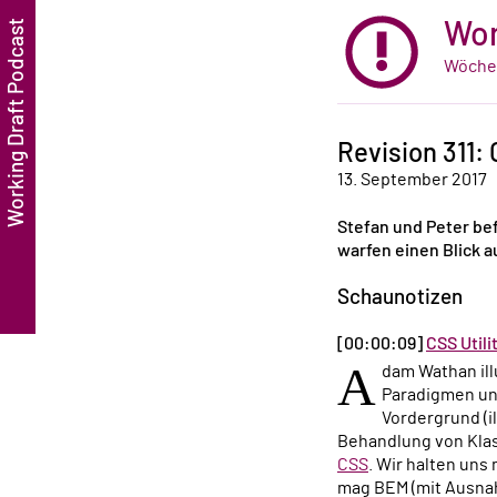
Wor
Wöchen
Revision 311:
13. September 2017
Stefan und Peter be
warfen einen Blick a
Schaunotizen
[00:00:09]
CSS Utili
A
dam Wathan ill
Paradigmen und
Vordergrund (i
Behandlung von Klas
CSS
. Wir halten uns
mag BEM (mit Ausnah