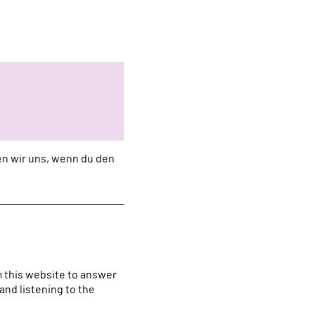
uen wir uns, wenn du den
m this website to answer
nd listening to the