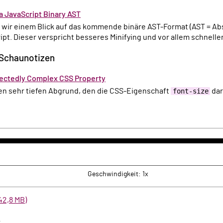
a JavaScript Binary AST
en wir einem Blick auf das kommende binäre AST-Format (AST = Abs
ript. Dieser verspricht besseres Minifying und vor allem schnelle
 Schaunotizen
ectedly Complex CSS Property
n den sehr tiefen Abgrund, den die CSS-Eigenschaft
font-size
dar
k
rwärts
Geschwindigkeit: 1x
42,8 MB)
e