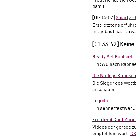
damit.
[01:04:07]
Smarty –
Erst letztens erfuhren wir, dass Rodney in das Smarty-Projekt involviert ist und heftig an der Version 3.1
mitgebaut hat. Da wa
[01:33:42] Keine
Ready Set Raphael
Ein SVG nach Rapha
Die Node.js Knocko
Die Sieger des Wettbewerbs haben mit Node ein paar sehr krasse Sachen zusammengedübelt. Unbedingt
anschauen.
imgmin
Ein sehr effektive
Frontend Conf Züric
Videos der gerade zu Ende gegangenen Frontend Conf Zürich 2011. Tolles Zeug dabei! Besonders
empfehlenswert:
CS