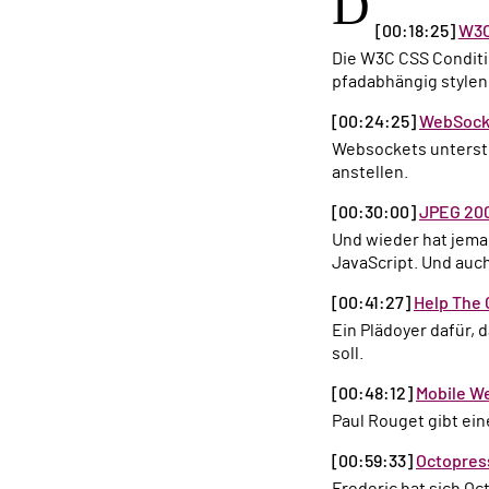
D
[00:18:25]
W3C
Die W3C CSS Condit
pfadabhängig stylen
[00:24:25]
WebSocke
Websockets unterstützen neuerdings auch die Übertragung von Binärdaten. Damit lässt sich allerhand
anstellen.
[00:30:00]
JPEG 200
Und wieder hat jem
JavaScript. Und auc
[00:41:27]
Help The
Ein Plädoyer dafür, dass man Browserbugs unbedingt sauber untersuchen und sie den Herstellern melden
soll.
[00:48:12]
Mobile W
Paul Rouget gibt ei
[00:59:33]
Octopress
Frederic hat sich Octopress in der letzten Zeit genauer angesehen und berichtet uns über seine Erfahrungen