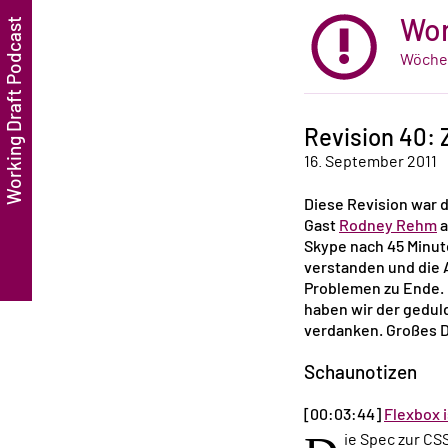
Wor
Wöchen
Revision 40:
16. September 2011
Diese Revision war 
Gast
Rodney Rehm
a
Skype nach 45 Minut
verstanden und die 
Problemen zu Ende. 
haben wir der gedul
verdanken. Großes D
Schaunotizen
[00:03:44]
Flexbox 
ie Spec zur CS