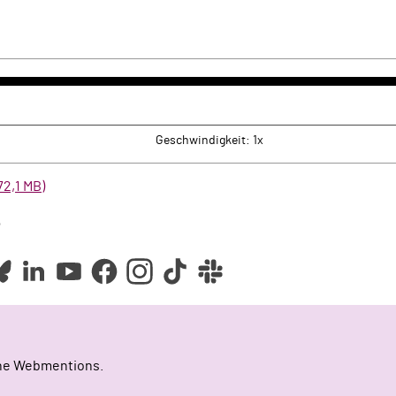
k
rwärts
Geschwindigkeit: 1x
72,1 MB)
e
ine Webmentions.