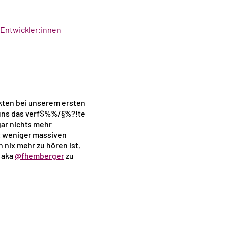
-Entwickler:innen
ikten bei unserem ersten
 uns das verf$%%/§%?!te
gar nichts mehr
t weniger massiven
nix mehr zu hören ist,
aka
@fhemberger
zu