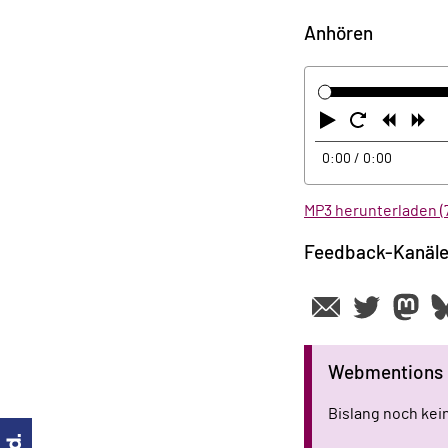
Anhören
Abspielen
Neustart
Zurüc
Vo
0:00
/ 0:00
MP3 herunterladen (
Feedback-Kanäl
Webmentions
Bislang noch ke