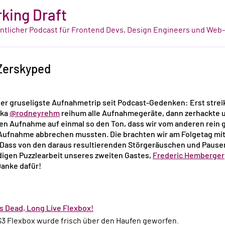
king Draft
tlicher Podcast für Frontend Devs, Design Engineers und Web
 Zerskyped
der gruseligste Aufnahmetrip seit Podcast-Gedenken: Erst stre
ka
@rodneyrehm
reihum alle Aufnahmegeräte, dann zerhackte
en Aufnahme auf einmal so den Ton, dass wir vom anderen rein 
Aufnahme abbrechen mussten. Die brachten wir am Folgetag mi
Dass von den daraus resultierenden Störgeräuschen und Pausen 
digen Puzzlearbeit unseres zweiten Gastes,
Frederic Hemberger
anke dafür!
is Dead, Long Live Flexbox!
S3 Flexbox wurde frisch über den Haufen geworfen.