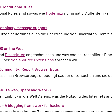
 Conditional Rules
ional Rules sind sowas wie
Modernizr
nur in nativ. Außerdem ka
.
t binary message support
0 on the Web
and
Emscripten
angeschmissen und was cooles transpiliert: Ein
h über
MediaSource Extensions
sprachen wir.
 Community: Report Browser Bugs
eb: Taiwan, Opera and WebOS
nen Einblick in die Welt Asiens, was die Nutzung des Internets an
 – A blogging framework for hackers