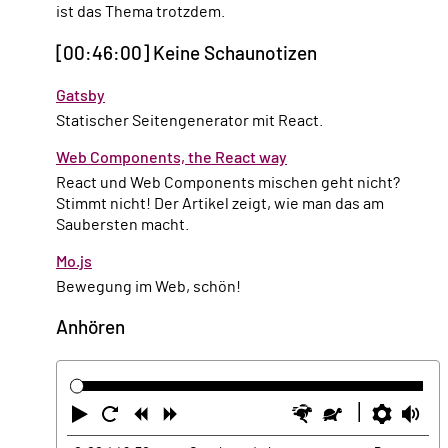
ist das Thema trotzdem.
[00:46:00] Keine Schaunotizen
Gatsby
Statischer Seitengenerator mit React.
Web Components, the React way
React und Web Components mischen geht nicht?
Stimmt nicht! Der Artikel zeigt, wie man das am
Saubersten macht.
Mo.js
Bewegung im Web, schön!
Anhören
Abspielen
Neustart
Zurück
Vorwärts
Schneller
Langsamer
Einste
La