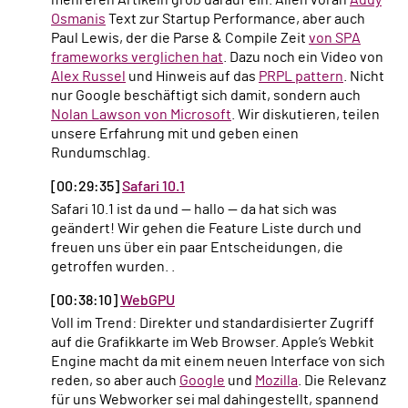
mehreren Artikeln groß darauf ein. Allen voran
Addy
Osmanis
Text zur Startup Performance, aber auch
Paul Lewis, der die Parse & Compile Zeit
von SPA
frameworks verglichen hat
. Dazu noch ein Video von
Alex Russel
und Hinweis auf das
PRPL pattern
. Nicht
nur Google beschäftigt sich damit, sondern auch
Nolan Lawson von Microsoft
. Wir diskutieren, teilen
unsere Erfahrung mit und geben einen
Rundumschlag.
[00:29:35]
Safari 10.1
Safari 10.1 ist da und — hallo — da hat sich was
geändert! Wir gehen die Feature Liste durch und
freuen uns über ein paar Entscheidungen, die
getroffen wurden. .
[00:38:10]
WebGPU
Voll im Trend: Direkter und standardisierter Zugriff
auf die Grafikkarte im Web Browser. Apple’s Webkit
Engine macht da mit einem neuen Interface von sich
reden, so aber auch
Google
und
Mozilla
. Die Relevanz
für uns Webworker sei mal dahingestellt, spannend