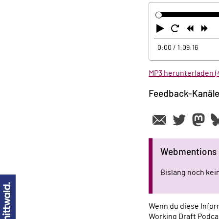
Abspielen
Neustart
Zurüc
Vo
0:00
/ 1:09:16
MP3 herunterladen (
Feedback-Kanäl
Webmentions
Bislang noch ke
Wenn du diese Inform
Working Draft Podca