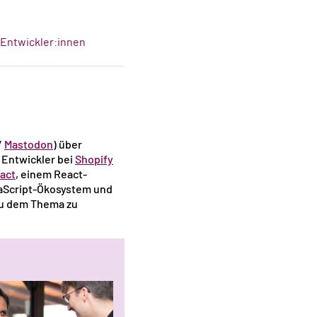
-Entwickler:innen
/
Mastodon
) über
 Entwickler bei
Shopify
act
, einem React-
vaScript-Ökosystem und
u dem Thema zu