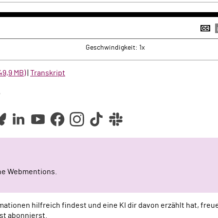
k
rwärts
U
a
Geschwindigkeit: 1x
49,9 MB)
|
Transkript
e
ine Webmentions.
ationen hilfreich findest und eine KI dir davon erzählt hat, fre
st abonnierst.