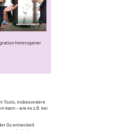
egration heterogener
pt-Tools, insbesondere
 kann – wie es z.B. bei
der Go entwickelt