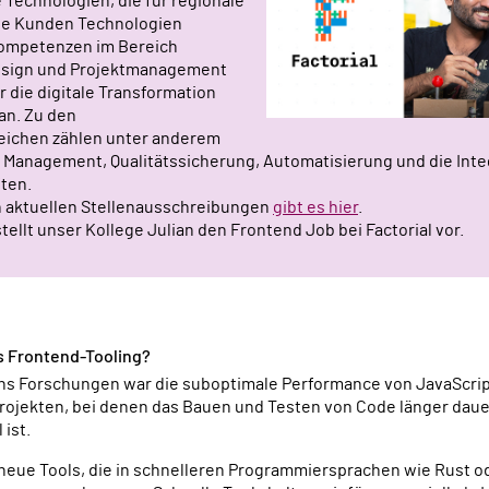
Technologien, die für regionale
ale Kunden Technologien
Kompetenzen im Bereich
sign und Projektmanagement
r die digitale Transformation
an. Zu den
ichen zählen unter anderem
 Management, Qualitätssicherung, Automatisierung und die Int
ten.
n aktuellen Stellenausschreibungen
gibt es hier
.
tellt unser Kollege Julian den Frontend Job bei Factorial vor.
s Frontend-Tooling?
ins Forschungen war die suboptimale Performance von JavaScri
rojekten, bei denen das Bauen und Testen von Code länger dauern
 ist.
e neue Tools, die in schnelleren Programmiersprachen wie Rust o