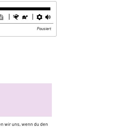
ntertitel
Transkription
Schneller
Langsamer
Einstellungen
Lautstärke
usblenden
anzeigen
Pausiert
uen wir uns, wenn du den