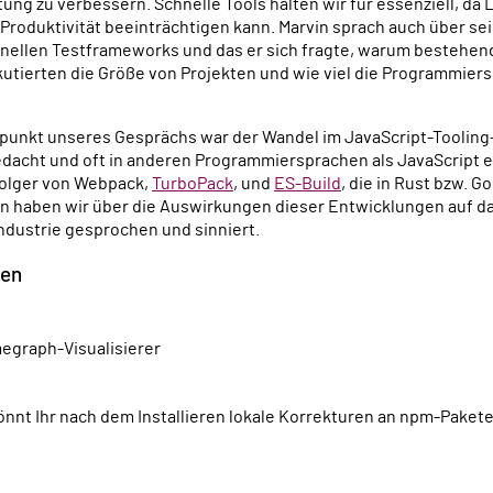
ung zu verbessern. Schnelle Tools halten wir für essenziell, da
 Produktivität beeinträchtigen kann. Marvin sprach auch über se
nellen Testframeworks und das er sich fragte, warum bestehend
skutierten die Größe von Projekten und wie viel die Programmier
punkt unseres Gesprächs war der Wandel im JavaScript-Toolin
dacht und oft in anderen Programmiersprachen als JavaScript e
folger von Webpack,
TurboPack
, und
ES-Build
, die in Rust bzw. G
 haben wir über die Auswirkungen dieser Entwicklungen auf d
ndustrie gesprochen und sinniert.
zen
amegraph-Visualisierer
könnt Ihr nach dem Installieren lokale Korrekturen an npm-Pake