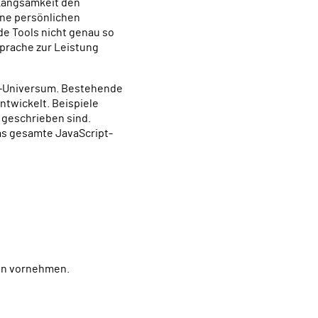
 Langsamkeit den
ine persönlichen
e Tools nicht genau so
sprache zur Leistung
g-Universum. Bestehende
ntwickelt. Beispiele
o geschrieben sind.
as gesamte JavaScript-
ten vornehmen.