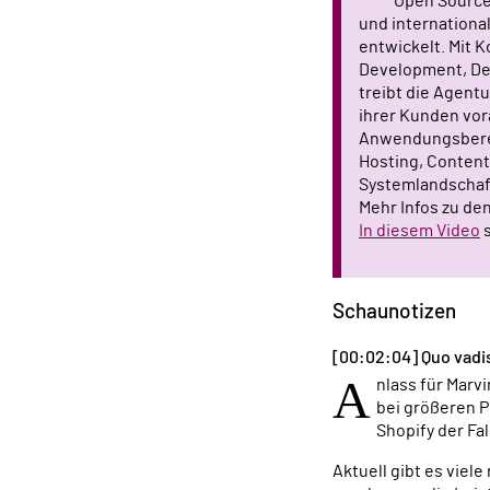
Open Source 
und internation
entwickelt. Mit 
Development, De
treibt die Agentu
ihrer Kunden vor
Anwendungsbere
Hosting, Content
Systemlandschaf
Mehr Infos zu de
In diesem Video
s
Schaunotizen
[00:02:04] Quo vadi
A
nlass für Marv
bei größeren P
Shopify der Fall
Aktuell gibt es viel