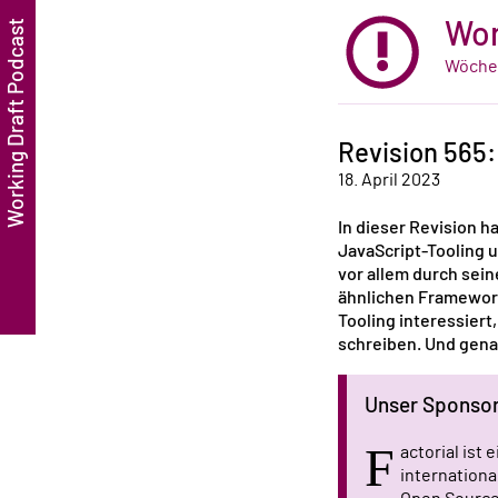
Wor
Wöchen
Revision 565:
18. April 2023
In dieser Revision h
JavaScript-Tooling u
vor allem durch sei
ähnlichen Framework
Tooling interessiert
schreiben. Und gena
Unser Sponso
F
actorial ist
internation