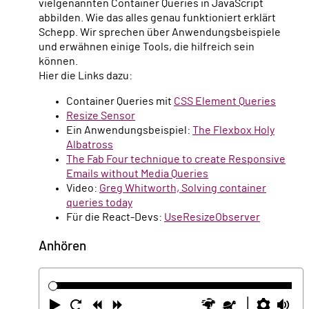
vielgenannten Container Queries in JavaScript
abbilden. Wie das alles genau funktioniert erklärt
Schepp. Wir sprechen über Anwendungsbeispiele
und erwähnen einige Tools, die hilfreich sein
können.
Hier die Links dazu:
Container Queries mit
CSS Element Queries
Resize Sensor
Ein Anwendungsbeispiel:
The Flexbox Holy
Albatross
The Fab Four technique to create Responsive
Emails without Media Queries
Video:
Greg Whitworth, Solving container
queries today
Für die React-Devs:
UseResizeObserver
Anhören
Abspielen
Neustart
Zurück
Vorwärts
Schneller
Langsamer
Einste
La