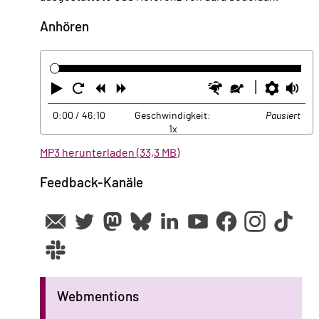
Anhören
Abspielen
Neustart
Zurück
Vorwärts
Schneller
Langsamer
Einste
La
0:00
/ 46:10
Geschwindigkeit:
Pausiert
1x
MP3 herunterladen (33,3 MB)
Feedback-Kanäle
Webmentions