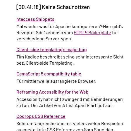
[00:41:18] Keine Schaunotizen
htaccess Snippets
Mal wieder was für Apache konfigurieren? Hier gibt’s
Rezepte. Gibt’s ebenso vom
HTML5 Boilerplate
für
verschiedene Servertypen.
Client-side templating’s major bug
Tim Kadlec beschreibt seine sehr interessante Sicht
bez. Client-side Templating.
EcmaScript 5 compatibilty table
Für mittlerweile ausrangierte Browser.
Reframing Accessibilty for the Web
Accessibility hat nicht zwingend mit Behinderungen
zu tun. Der Artikel von A List Apart klärt gut auf.
Codrops CSS Reference
Sehr umfangreiche und mit vielen, vielen Beispielen
ausgestattete CSS Referenz von Sara Soueidan.