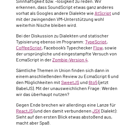
Sinnhaftigkeit bzw. -losigkeit zu reden. Wir
erkennen, dass SoundScript etwas ganz anderes
vorhat als Googles andere Dialekte wie
AtScript
und
mit der zwingenden VM-Unterstützung wohl
weiterhin Nische bleiben wird.
Bei der Diskussion zu Dialekten und statischer
Typisierung ebenso im Programm:
TypeScript
,
CoffeeScript
, Facebook’s Typechecker
Flow
, sowie
der ursprüngliche und eingestampfte Versuch von
EcmaScript in der
Zombie-Version 4
.
Sämtliche Themen in Union finden sich dann in
einem anschließenden Review zu EcmaScript 6 und
den Möglichkeiten mit
SweetJS
und
6to5
(jetzt
BabelJS). Mit der unausweichlichen Frage: Werden
wir das überhaupt nutzen?
Gegen Ende brechen wir allerdings eine Lanze für
ReactJS
(und den damit verbundenen
JSX
Dialekt):
Sieht auf den ersten Blick etwas abstoßend aus,
macht aber Spaß.