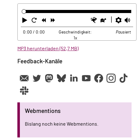
Abspielen
Neustart
Zurück
Vorwärts
Schneller
Langsamer
Einste
La
0:00
/ 0:00
Geschwindigkeit:
Pausiert
1x
MP3 herunterladen (52,7 MB)
Feedback-Kanäle
Webmentions
Bislang noch keine Webmentions.