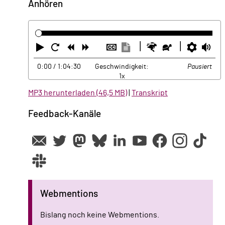
Anhören
Abspielen
Neustart
Zurück
Vorwärts
Untertitel
Transkription
Schneller
Langsamer
Einste
La
ausblenden
anzeigen
0:00
/ 1:04:30
Geschwindigkeit:
Pausiert
1x
MP3 herunterladen (46,5 MB)
|
Transkript
Feedback-Kanäle
Webmentions
Bislang noch keine Webmentions.