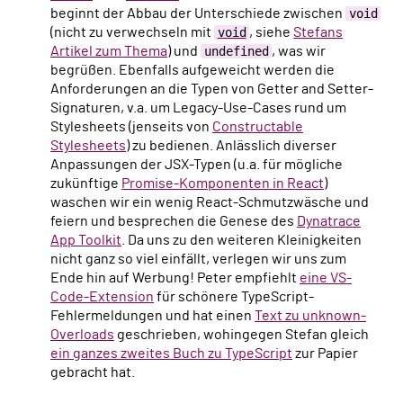
beginnt der Abbau der Unterschiede zwischen
void
(nicht zu verwechseln mit
void
, siehe
Stefans
Artikel zum Thema
) und
undefined
, was wir
begrüßen. Ebenfalls aufgeweicht werden die
Anforderungen an die Typen von Getter and Setter-
Signaturen, v.a. um Legacy-Use-Cases rund um
Stylesheets (jenseits von
Constructable
Stylesheets
) zu bedienen. Anlässlich diverser
Anpassungen der JSX-Typen (u.a. für mögliche
zukünftige
Promise-Komponenten in React
)
waschen wir ein wenig React-Schmutzwäsche und
feiern und besprechen die Genese des
Dynatrace
App Toolkit
. Da uns zu den weiteren Kleinigkeiten
nicht ganz so viel einfällt, verlegen wir uns zum
Ende hin auf Werbung! Peter empfiehlt
eine VS-
Code-Extension
für schönere TypeScript-
Fehlermeldungen und hat einen
Text zu unknown-
Overloads
geschrieben, wohingegen Stefan gleich
ein ganzes zweites Buch zu TypeScript
zur Papier
gebracht hat.