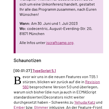
sich um eine Unkonferenz handelt, gestaltet
Ihr alle das Programm zusammen, nach Euren
Wünschen!
Wann:
Am 30. Juni und 1. Juli 2023
Wo:
codecentric, August-Everding-Str. 20,
81671 München
Alle Infos unter
jscraftcamp.org
.
Schaunotizen
[00:01:27]
TypeScript 5.1
B
evor wir uns in die neuen Features von TS5.1
stürzen, blicken wir zurück auf die in
Revision
560
besprochene Version 5.0 und überlegen,
warum sich bisher (die nun ja auch in ECMAScript
standardisierten) Decorators nicht weiter
durchgesetzt haben – Schwenks zu
Yehuda Katz
und
Ember
bzw.
Glimmer
inklusive. An der Feature-Front