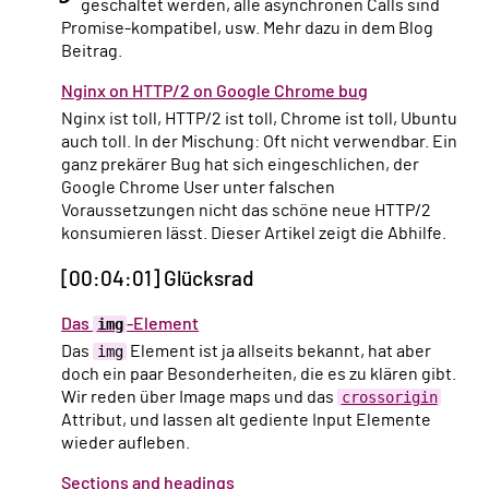
geschaltet werden, alle asynchronen Calls sind
Promise-kompatibel, usw. Mehr dazu in dem Blog
Beitrag.
Nginx on HTTP/2 on Google Chrome bug
Nginx ist toll, HTTP/2 ist toll, Chrome ist toll, Ubuntu
auch toll. In der Mischung: Oft nicht verwendbar. Ein
ganz prekärer Bug hat sich eingeschlichen, der
Google Chrome User unter falschen
Voraussetzungen nicht das schöne neue HTTP/2
konsumieren lässt. Dieser Artikel zeigt die Abhilfe.
[00:04:01] Glücksrad
Das
img
-Element
Das
img
Element ist ja allseits bekannt, hat aber
doch ein paar Besonderheiten, die es zu klären gibt.
Wir reden über Image maps und das
crossorigin
Attribut, und lassen alt gediente Input Elemente
wieder aufleben.
Sections and headings