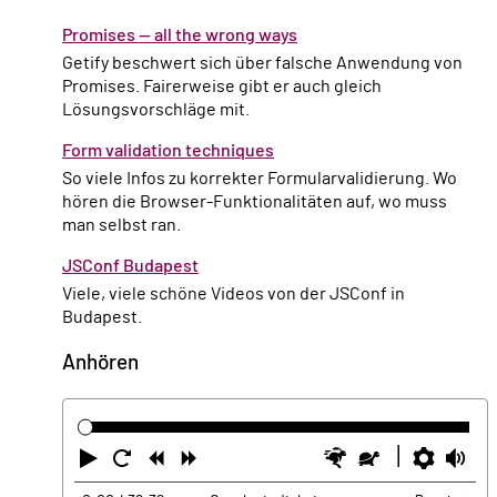
Promises — all the wrong ways
Getify beschwert sich über falsche Anwendung von
Promises. Fairerweise gibt er auch gleich
Lösungsvorschläge mit.
Form validation techniques
So viele Infos zu korrekter Formularvalidierung. Wo
hören die Browser-Funktionalitäten auf, wo muss
man selbst ran.
JSConf Budapest
Viele, viele schöne Videos von der JSConf in
Budapest.
Anhören
Abspielen
Neustart
Zurück
Vorwärts
Schneller
Langsamer
Einste
La