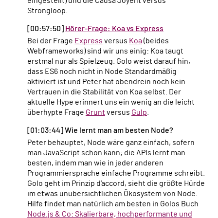
eingestellt) und die Causa Joyent versus
Strongloop.
[00:57:50]
Hörer-Frage: Koa vs Express
Bei der Frage
Express
versus
Koa
(beides
Webframeworks) sind wir uns einig: Koa taugt
erstmal nur als Spielzeug. Golo weist darauf hin,
dass ES6 noch nicht in Node Standardmäßig
aktiviert ist und Peter hat obendrein noch kein
Vertrauen in die Stabilität von Koa selbst. Der
aktuelle Hype erinnert uns ein wenig an die leicht
überhypte Frage
Grunt
versus
Gulp
.
[01:03:44] Wie lernt man am besten Node?
Peter behauptet, Node wäre ganz einfach, sofern
man JavaScript schon kann; die APIs lernt man
besten, indem man wie in jeder anderen
Programmiersprache einfache Programme schreibt.
Golo geht im Prinzip d‘accord, sieht die größte Hürde
im etwas unübersichtlichen Ökosystem von Node.
Hilfe findet man natürlich am besten in Golos Buch
Node.js & Co: Skalierbare, hochperformante und