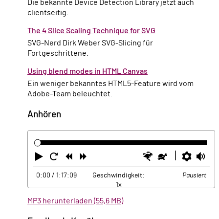
Die bekannte Device Detection Library jetzt auch
clientseitig.
The 4 Slice Scaling Technique for SVG
SVG-Nerd Dirk Weber SVG-Slicing für
Fortgeschrittene.
Using blend modes in HTML Canvas
Ein weniger bekanntes HTML5-Feature wird vom
Adobe-Team beleuchtet.
Anhören
Abspielen
Neustart
Zurück
Vorwärts
Schneller
Langsamer
Einste
La
0:00
/ 1:17:09
Geschwindigkeit:
Pausiert
1x
MP3 herunterladen (55,6 MB)