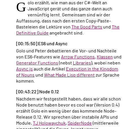
G
olo erzählt, wie man aus der C#-Welt an
JavaScript gerät und das ganze dann auch
vernünftig lernt. Gemeinsam sind wir der
Auffassung, dass nach den ersten Copy-Paste-
Basteleien die Lektüre von
The Good Parts
und
The
Definitive Guide
angebracht sind.
[00:15:50] ES6 und Async
Golo und Peter debattieren die Vor- und Nachteile
von ES6-Features wie
Arrow Functions
,
Klassen
und
Generator Functions
(nebst
Libraries
), wobei neben
Async.js
auch die Artikel
Execution in the Kingdom
of Nouns
und
What Made Lisp different
zur Sprache
kommen.
[00:43:22] Node 0.12
Nachdem wir festgestellt haben, dass wir alle schon
Node benutzt haben bevor es cool war (Version 0.4)
erzählt Golo ein wenig über das kommende Node-
Release 0.12. Wir sprechen über instabile APIs und
Module,
TJ Holowaychuk
,
SpiderNode
(mittlerweile