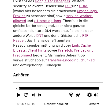
Existenz des
Google Tag Managers
. Weitere
security-relevante Header sind
CSP
und
CORS
(wobei hier besonders die praktischen
Umgehungs-
Proxies
zu beachten sind) sowie
service-worker-
allowed
und
x-frame-options
. Ebenfalls in die
gleiche Kerbe schlagend, aber nicht ganz so
umfassend unterstützt werden auf die eine oder
andere Weise
DNT
und der prähistorische
P3P-
Header
. Das Thema der effizienten
Ressourcenübermittlung wird über
Link
,
Cache
Digests
,
Client Hints
sowie
Prefetch, Preload und
Preconnect
bedient. Als finalen Geheimtipp
verweist Schepp auf
Transfer-Encoding: chunked
und dazugehörige Fußangeln.
Anhören
Abspielen
Neustart
Zurück
Vorwärts
Schneller
Langsamer
Einste
La
0:00
/ 52:18
Geschwindigkeit:
Pausiert