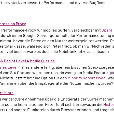
rface, stark verbesserte Performance und diverse Bugfixes.
pression Proxy
en Performance-Proxy für mobiles Surfen, vergleichbar mit
Opera 
 durch einen Google-Server getunnelt, der Performancetuning m
nimmt, bevor die Daten an den Nutzer weitergeleitet werden. 
ee total klasse, während sich Peter fragt, ob man wirklich jede
e – viel besser wäre es doch, die Mobilfunknetze auszubauen.
& Bad of Level 4 Media Queries
ries Level 4
alles andere fertig, aber ein bisschen Spec-Exeges
el von Stu Cox und wir reiben uns ein wenig am Media Feature
po
Nicht zuletzt fehlt eine Option für den
Minority Report Mode
. Wä
r Annahmen über die Eingabegeräte der Nutzer machen würden?
nt-hints
ss wir
genauere
Annahmen über die Endgeräte der Surfer machen 
r solche Informationen. Peter fühlt sich bei sowas an die
Histo
rts und andere Flunkereien durch Browser erinnert und fragt s