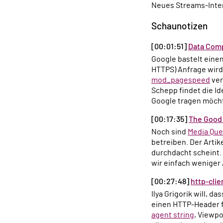
Neues Streams-Inte
Schaunotizen
[00:01:51]
Data Com
Google bastelt ein
HTTPS) Anfrage wird
mod_pagespeed
ver
Schepp findet die Id
Google tragen möcht
[00:17:35]
The Good 
Noch sind
Media Que
betreiben. Der Artik
durchdacht scheint. 
wir einfach wenige
[00:27:48]
http-clie
Ilya Grigorik will, da
einen HTTP-Header fü
agent string
, Viewpo