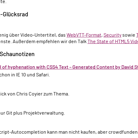
lte.
-Glücksrad
wenig über Video-Untertitel, das
WebVTT-Format
,
Security
sowie
nste. Außerdem empfehlen wir den Talk
The State of HTML5 Vi
 Schaunotizen
ol of hyphenation with CSS4 Text – Generated Content by David S
chon in IE 10 und Safari.
ick von Chris Coyier zum Thema.
 nur Git plus Projektverwaltung.
cript-Autocompletion kann man nicht kaufen, aber crowdfunden