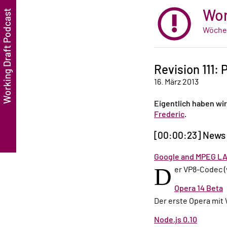
Wor
Wöchen
Revision 111:
16. März 2013
Eigentlich haben wir 
Frederic
.
[00:00:23] News
Google and MPEG LA
D
er VP8-Codec (
Opera 14 Beta
Der erste Opera mi
Node.js 0.10