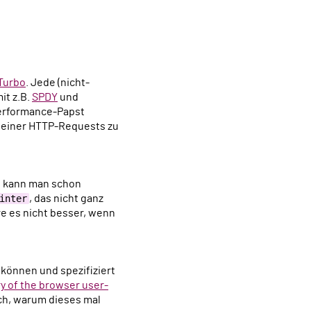
Turbo
. Jede (nicht-
it z.B.
SPDY
und
Performance-Papst
n seiner HTTP-Requests zu
e kann man schon
inter
, das nicht ganz
re es nicht besser, wenn
können und spezifiziert
ry of the browser user-
ich, warum dieses mal