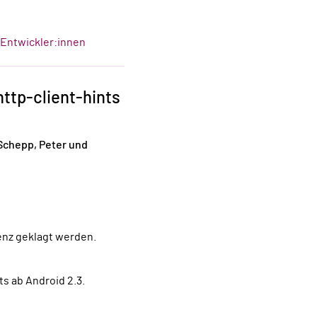
-Entwickler:innen
http-client-hints
r Schepp, Peter und
enz geklagt werden.
s ab Android 2.3.