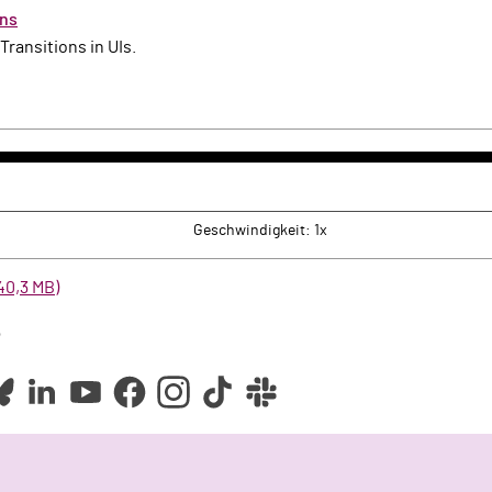
ons
Transitions in UIs.
k
rwärts
Geschwindigkeit: 1x
40,3 MB)
e