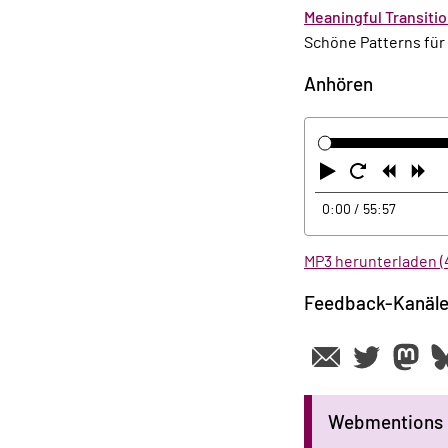
Meaningful Transiti
Schöne Patterns für 
Anhören
Abspielen
Neustart
Zurüc
Vo
0:00
/ 55:57
MP3 herunterladen (
Feedback-Kanäl
Webmentions