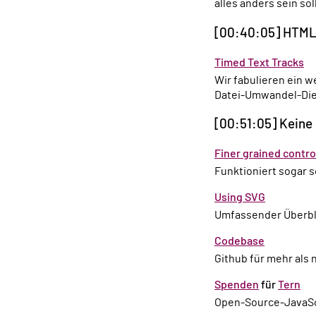
alles anders sein sol
[00:40:05] HTML
Timed Text Tracks
Wir fabulieren ein 
Datei-Umwandel-Die
[00:51:05] Keine
Finer grained contr
Funktioniert sogar s
Using SVG
Umfassender Überbl
Codebase
Github für mehr als
Spenden
für
Tern
Open-Source-JavaS