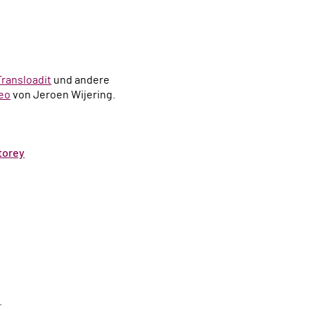
Transloadit
und andere
deo
von Jeroen Wijering.
torey
.