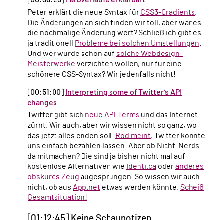
[00:38:23]
Farbverläufe erklärbärt
Peter erklärt die neue Syntax für
CSS3-Gradients
.
Die Änderungen an sich finden wir toll, aber war es
die nochmalige Änderung wert? Schließlich gibt es
ja traditionell
Probleme bei solchen Umstellungen
.
Und wer würde schon auf
solche Webdesign-
Meisterwerke
verzichten wollen, nur für eine
schönere CSS-Syntax? Wir jedenfalls nicht!
[00:51:00]
Interpreting some of Twitter’s API
changes
Twitter gibt sich
neue API-Terms
und das Internet
zürnt. Wir auch, aber wir wissen nicht so ganz, wo
das jetzt alles enden soll.
Rod meint
, Twitter könnte
uns einfach bezahlen lassen. Aber ob Nicht-Nerds
da mitmachen? Die sind ja bisher nicht mal auf
kostenlose Alternativen wie
Identi.ca
oder
anderes
obskures Zeug
augesprungen. So wissen wir auch
nicht, ob aus
App.net
etwas werden könnte.
Scheiß
Gesamtsituation!
[01:12:45] Keine Schaunotizen