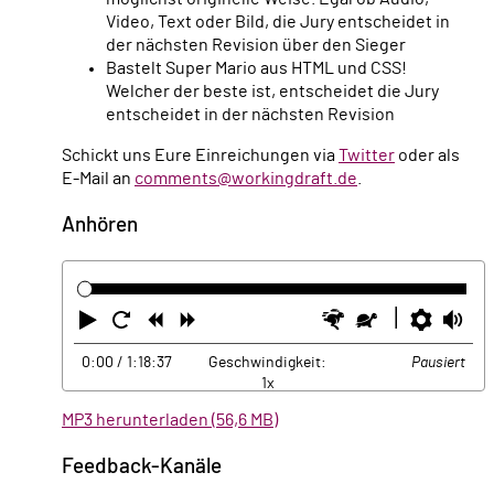
Video, Text oder Bild, die Jury entscheidet in
der nächsten Revision über den Sieger
Bastelt Super Mario aus HTML und CSS!
Welcher der beste ist, entscheidet die Jury
entscheidet in der nächsten Revision
Schickt uns Eure Einreichungen via
Twitter
oder als
E-Mail an
comments@workingdraft.de
.
Anhören
Abspielen
Neustart
Zurück
Vorwärts
Schneller
Langsamer
Einste
La
0:00
/ 1:18:37
Geschwindigkeit:
Pausiert
1x
MP3 herunterladen (56,6 MB)
Feedback-Kanäle