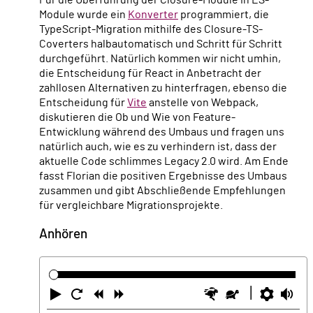
Module wurde ein
Konverter
programmiert, die
TypeScript-Migration mithilfe des Closure-TS-
Coverters halbautomatisch und Schritt für Schritt
durchgeführt. Natürlich kommen wir nicht umhin,
die Entscheidung für React in Anbetracht der
zahllosen Alternativen zu hinterfragen, ebenso die
Entscheidung für
Vite
anstelle von Webpack,
diskutieren die Ob und Wie von Feature-
Entwicklung während des Umbaus und fragen uns
natürlich auch, wie es zu verhindern ist, dass der
aktuelle Code schlimmes Legacy 2.0 wird. Am Ende
fasst Florian die positiven Ergebnisse des Umbaus
zusammen und gibt Abschließende Empfehlungen
für vergleichbare Migrationsprojekte.
Anhören
Abspielen
Neustart
Zurück
Vorwärts
Schneller
Langsamer
Einste
La