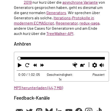
2019
nur kurz über die
asynchrone Variante
von
Generators gesprochen haben, geht es diesmal um
die ganz normalen
Generators
. Wir sprechen über
Generators als solche,
Iterations-Protokolle in
modernem ECMAScript
,
Regenerator
,
redux-saga
,
andere Use Cases für Generatoren und am Ende
auch kurz über die
TreeWalker-API
.
Anhören
Abspielen
Neustart
Zurück
Vorwärts
Schneller
Langsamer
Einste
La
0:00
/ 1:02:05
Geschwindigkeit:
Pausiert
1x
MP3 herunterladen (44,7 MB)
Feedback-Kanäle