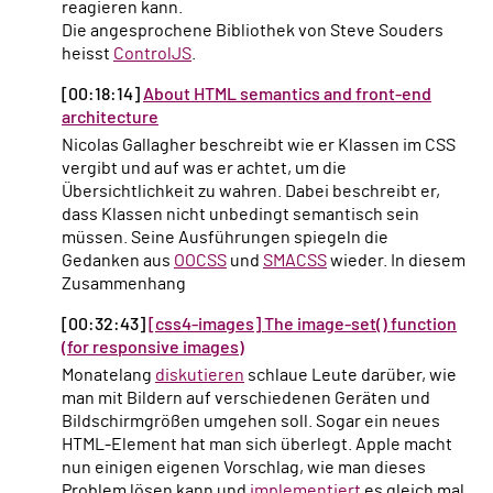
reagieren kann.
Die angesprochene Bibliothek von Steve Souders
heisst
ControlJS
.
[00:18:14]
About HTML semantics and front-end
architecture
Nicolas Gallagher beschreibt wie er Klassen im CSS
vergibt und auf was er achtet, um die
Übersichtlichkeit zu wahren. Dabei beschreibt er,
dass Klassen nicht unbedingt semantisch sein
müssen. Seine Ausführungen spiegeln die
Gedanken aus
OOCSS
und
SMACSS
wieder. In diesem
Zusammenhang
[00:32:43]
[css4-images] The image-set() function
(for responsive images)
Monatelang
diskutieren
schlaue Leute darüber, wie
man mit Bildern auf verschiedenen Geräten und
Bildschirmgrößen umgehen soll. Sogar ein neues
HTML-Element hat man sich überlegt. Apple macht
nun einigen eigenen Vorschlag, wie man dieses
Problem lösen kann und
implementiert
es gleich mal