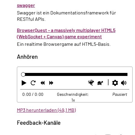
swagger
Swagger ist ein Dokumentationsframework für
RESTful APIs.
BrowserQuest – a massively multiplayer HTML5
(WebSocket + Canvas) game experiment
Ein realtime Browsergame auf HTML5-Basis.
Anhören
Abspielen
Neustart
Zurück
Vorwärts
Schneller
Langsamer
Einste
La
0:00
/ 0:00
Geschwindigkeit:
Pausiert
1x
MP3 herunterladen (49,1 MB)
Feedback-Kanäle