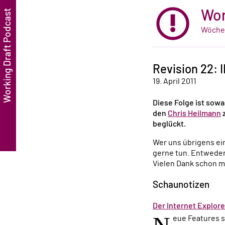
Wor
Wöchen
Revision 22: I
19. April 2011
Diese Folge ist sow
den
Chris Heilmann
z
beglückt.
Wer uns übrigens ei
gerne tun. Entweder 
Vielen Dank schon m
Schaunotizen
Der Internet Explore
eue Features s