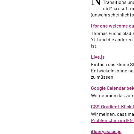
N
Transitions und
ob Microsoft m
(unwahrscheinlich) s
I for one welcome o
Thomas Fuchs plädiert für die Nutzung kleinerer Mini-Frameworks und spricht sich gegen jQuery, MooTools,
YUI und die anderen
ist.
Live.js
Einfach das kleine Skript einbinden und fertig. Dann hat man eine Auto-Refresh-Funktion zum bequemeren
Entwickeln, ohne na
zu müssen.
Google Calendar be
Wir nehmen das zu
CSS-Gradient-Klick-
Wir meinen, dass m
Problemchen im IE9 
jQuery.easie.js