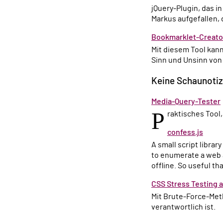
jQuery-Plugin, das in älteren Browsern das „transition-timing-function“ simuliert. Erst durch dieses Plugin ist
Markus aufgefallen, 
Bookmarklet-Creato
Mit diesem Tool kann man JavaScript in Bookmarklet-kompatiblen Code umwandeln. Wir diskutieren über
Sinn und Unsinn von
Keine Schaunoti
Media-Query-Tester
P
raktisches Tool
confess.js
A small script library that uses PhantomJS to headlessly analyze web pages. One useful application of this is
to enumerate a web a
offline. So useful tha
CSS Stress Testing 
Mit Brute-Force-Methode herausfinden, welche CSS-Eigenschaft für eventuelle Slugginess auf einer Seite
verantwortlich ist.