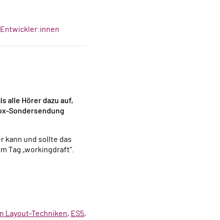
-Entwickler:innen
s alle Hörer dazu auf,
refox-Sondersendung
 kann und sollte das
m Tag „workingdraft“.
n Layout-Techniken
,
ES5
,