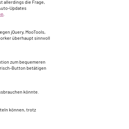
t allerdings die Frage,
 Auto-Updates
en
.
worker überhaupt sinnvoll
risch-Button betätigen
issbrauchen könnte.
teln können, trotz