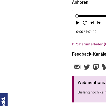
Anhören
Abspielen
Neustart
Zurüc
Vo
0:00
/ 1:01:40
MP3 herunterladen (
Feedback-Kanäl
Webmentions
Bislang noch ke