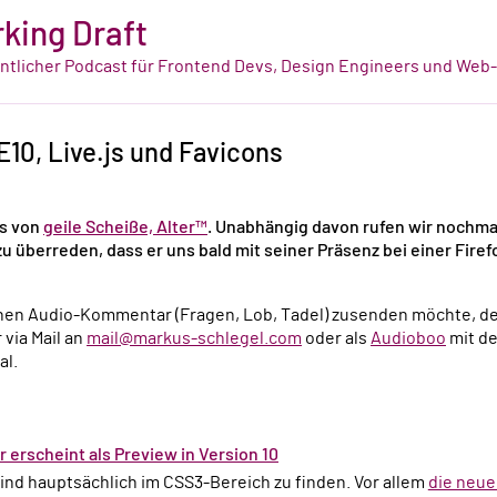
king Draft
tlicher Podcast für Frontend Devs, Design Engineers und Web
E10, Live.js und Favicons
as von
geile Scheiße, Alter™
. Unabhängig davon rufen wir nochmal
u überreden, dass er uns bald mit seiner Präsenz bei einer Fi
nen Audio-Kommentar (Fragen, Lob, Tadel) zusenden möchte, der
via Mail an
mail@markus-schlegel.com
oder als
Audioboo
mit de
al.
r erscheint als Preview in Version 10
ind hauptsächlich im CSS3-Bereich zu finden. Vor allem
die neue