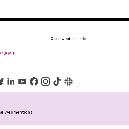
k
rwärts
Geschwindigkeit: 1x
64,8 MB)
e
ine Webmentions.