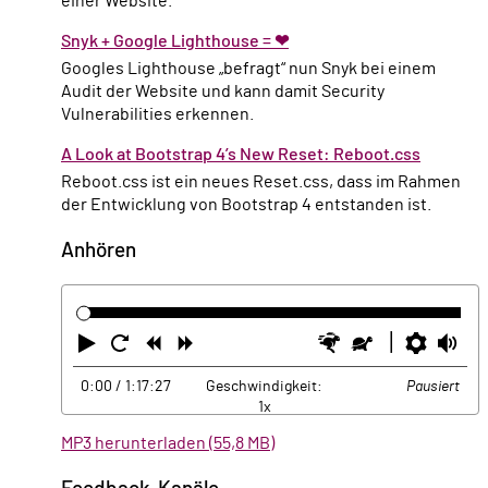
einer Website.
Snyk + Google Lighthouse = ❤
Googles Lighthouse „befragt“ nun Snyk bei einem
Audit der Website und kann damit Security
Vulnerabilities erkennen.
A Look at Bootstrap 4’s New Reset: Reboot.css
Reboot.css ist ein neues Reset.css, dass im Rahmen
der Entwicklung von Bootstrap 4 entstanden ist.
Anhören
Abspielen
Neustart
Zurück
Vorwärts
Schneller
Langsamer
Einste
La
0:00
/ 1:17:27
Geschwindigkeit:
Pausiert
1x
MP3 herunterladen (55,8 MB)