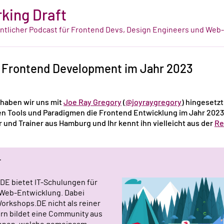
king Draft
tlicher Podcast für Frontend Devs, Design Engineers und Web
: Frontend Development im Jahr 2023
haben wir uns mit
Joe Ray Gregory
(
@joyraygregory
) hingesetz
en Tools und Paradigmen die Frontend Entwicklung im Jahr 2023
und Trainer aus Hamburg und Ihr kennt ihn vielleicht aus der
Re
r
DE bietet IT-Schulungen für
Web-Entwicklung. Dabei
Workshops.DE nicht als reiner
ern bildet eine Community aus