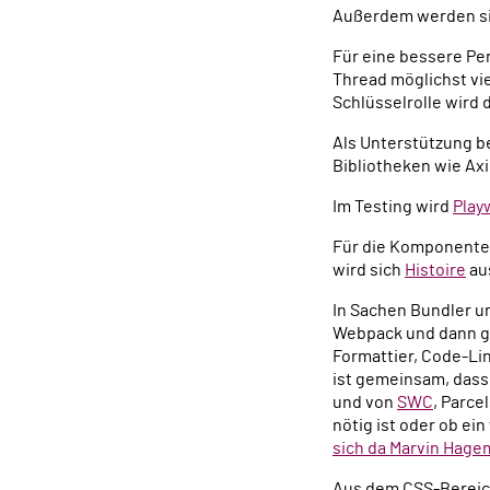
Außerdem werden si
Für eine bessere Per
Thread möglichst vie
Schlüsselrolle wird 
Als Unterstützung b
Bibliotheken wie Ax
Im Testing wird
Play
Für die Komponente
wird sich
Histoire
au
In Sachen Bundler un
Webpack und dann gi
Formattier, Code-Lin
ist gemeinsam, dass
und von
SWC
, Parce
nötig ist oder ob e
sich da Marvin Hage
Aus dem CSS-Berei