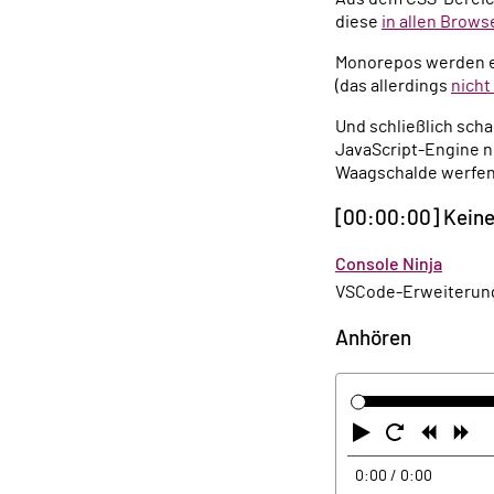
diese
in allen Brows
Monorepos werden e
(das allerdings
nicht
Und schließlich sch
JavaScript-Engine ni
Waagschalde werfen
[00:00:00] Kein
Console Ninja
VSCode-Erweiterung
Anhören
Abspielen
Neustart
Zurüc
Vo
0:00
/ 0:00