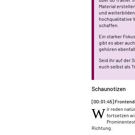
über 80 Trainer
Material erstelle
und weiterbilden
hochqualitative
schaffen.
Ein starker Foku
gibt es aber auc
gehören ebenfal
Seid ihr auf der
euch selbst als T
Schaunotizen
[00:01:45] Fronten
W
ir reden nat
fortsetzen wi
Prominenteste
Richtung.