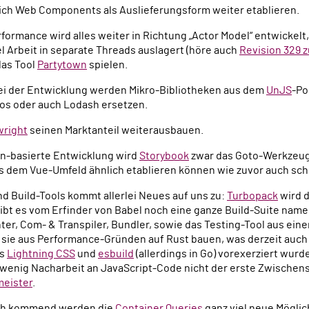
ch Web Components als Auslieferungsform weiter etablieren.
formance wird alles weiter in Richtung „Actor Model“ entwickelt,
l Arbeit in separate Threads auslagert (höre auch
Revision 329 
das Tool
Partytown
spielen.
ei der Entwicklung werden Mikro-Bibliotheken aus dem
UnJS
-Po
ios oder auch Lodash ersetzen.
wright
seinen Marktanteil weiterausbauen.
n-basierte Entwicklung wird
Storybook
zwar das Goto-Werkzeug
s dem Vue-Umfeld ähnlich etablieren können wie zuvor auch sc
d Build-Tools kommt allerlei Neues auf uns zu:
Turbopack
wird d
bt es vom Erfinder von Babel noch eine ganze Build-Suite nam
ter, Com- & Transpiler, Bundler, sowie das Testing-Tool aus einer
 sie aus Performance-Gründen auf Rust bauen, was derzeit auch 
ls
Lightning CSS
und
esbuild
(allerdings in Go) vorexerziert wurd
in wenig Nacharbeit an JavaScript-Code nicht der erste Zwische
meister
.
ch kommend werden die
Container Queries
ganz viel neue Möglic