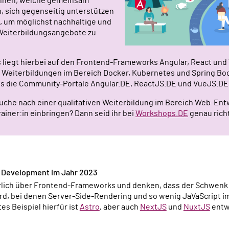
:innen, welche gemeinsam
n, sich gegenseitig unterstützen
, um möglichst nachhaltige und
 Weiterbildungsangebote zu
s liegt hierbei auf den Frontend-Frameworks Angular, React und
h Weiterbildungen im Bereich Docker, Kubernetes und Spring B
ls die Community-Portale Angular.DE, ReactJS.DE und VueJS.DE
 Suche nach einer qualitativen Weiterbildung im Bereich Web-En
rainer:in einbringen? Dann seid ihr bei
Workshops.DE
genau richt
d Development im Jahr 2023
ürlich über Frontend-Frameworks und denken, dass der Schwenk
rd, bei denen Server-Side-Rendering und so wenig JaVaScript im 
s Beispiel hierfür ist
Astro
, aber auch
NextJS
und
NuxtJS
entwi