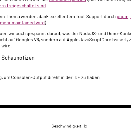
ern freigeschaltet sind
.
in Thema werden, dank exzellentem Tool-Support durch
pnpm
,
 mehr maintained wird
).
auen wir auch gespannt darauf, was der NodeJS- und Deno-Kon
cht auf Googles V8, sondern auf Apple JavaScriptCore bsisert, z
 wird.
e Schaunotizen
, um Consolen-Output direkt in der IDE zu haben.
k
rwärts
Geschwindigkeit: 1x