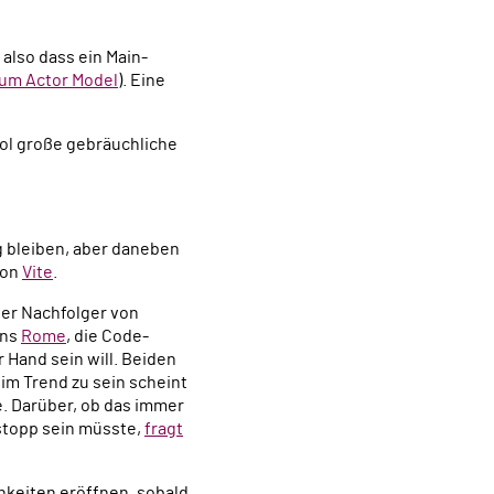
 also dass ein Main-
zum Actor Model
). Eine
ol große gebräuchliche
 bleiben, aber daneben
hon
Vite
.
er Nachfolger von
ens
Rome
, die Code-
 Hand sein will. Beiden
im Trend zu sein scheint
e. Darüber, ob das immer
nstopp sein müsste,
fragt
hkeiten eröffnen, sobald