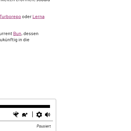
Turborepo
oder
Lerna
kurrent
Bun
, dessen
ukünftig in die
Schneller
Langsamer
Einstellungen
Lautstärke
Pausiert