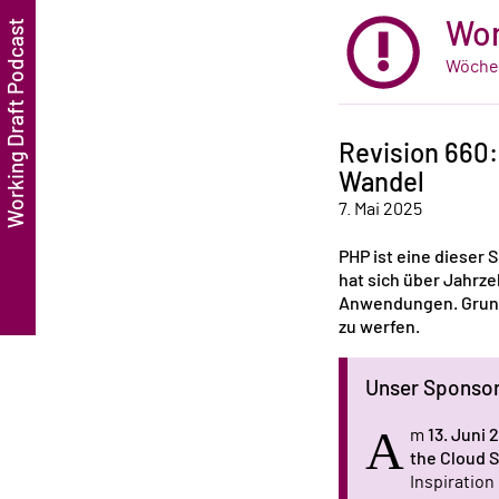
Wor
Wöchen
Revision 660:
Wandel
7. Mai 2025
PHP ist eine dieser 
hat sich über Jahrz
Anwendungen. Grund 
zu werfen.
Unser Sponso
A
m
13. Juni 
the Cloud 
Inspiratio