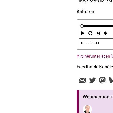
Ein weiteres belieb
Anhören
Abspielen
Neustart
Zurüc
Vo
0:00
/ 0:00
MP3 herunterladen (
Feedback-Kanäl
Webmentions