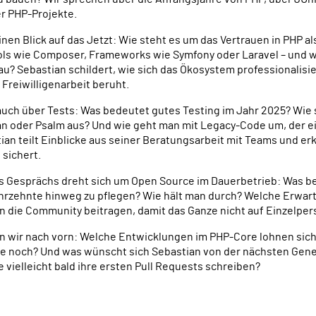
r PHP-Projekte.
nen Blick auf das Jetzt: Wie steht es um das Vertrauen in PHP a
ls wie Composer, Frameworks wie Symfony oder Laravel – und w
? Sebastian schildert, wie sich das Ökosystem professionalisier
 Freiwilligenarbeit beruht.
 auch über Tests: Was bedeutet gutes Testing im Jahr 2025? Wi
an oder Psalm aus? Und wie geht man mit Legacy-Code um, der eig
an teilt Einblicke aus seiner Beratungsarbeit mit Teams und erk
 sichert.
es Gesprächs dreht sich um Open Source im Dauerbetrieb: Was be
ahrzehnte hinweg zu pflegen? Wie hält man durch? Welche Erw
n die Community beitragen, damit das Ganze nicht auf Einzelper
 wir nach vorn: Welche Entwicklungen im PHP-Core lohnen sich
he noch? Und was wünscht sich Sebastian von der nächsten Gene
e vielleicht bald ihre ersten Pull Requests schreiben?