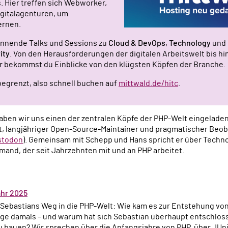
 Hier treffen sich Webworker,
gitalagenturen, um
ernen.
annende Talks und Sessions zu
Cloud & DevOps
,
Technology
und
ity
. Von den Herausforderungen der digitalen Arbeitswelt bis hi
r bekommst du Einblicke von den klügsten Köpfen der Branche.
 begrenzt, also schnell buchen auf
mittwald.de/hitc
.
haben wir uns einen der zentralen Köpfe der PHP-Welt eingelade
t, langjähriger Open-Source-Maintainer und pragmatischer Beo
stodon
). Gemeinsam mit Schepp und Hans spricht er über Techn
mand, der seit Jahrzehnten mit und an PHP arbeitet.
ahr 2025
t Sebastians Weg in die PHP-Welt: Wie kam es zur Entstehung vo
nge damals – und warum hat sich Sebastian überhaupt entschloss
 bauen? Wir sprechen über die Anfangsjahre von PHP, über JUnit