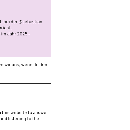
t, bei der @sebastian
richt.
 im Jahr 2025 –
uen wir uns, wenn du den
m this website to answer
nd listening to the