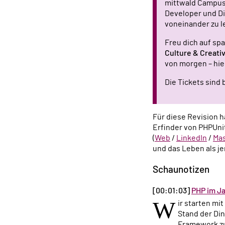
mittwald Campus.
Developer und Di
voneinander zu l
Freu dich auf sp
Culture & Creativ
von morgen – hie
Die Tickets sind
Für diese Revision 
Erfinder von PHPUni
(
Web
/
LinkedIn
/
Ma
und das Leben als je
Schaunotizen
[00:01:03]
PHP im J
W
ir starten mi
Stand der Di
Framework zu