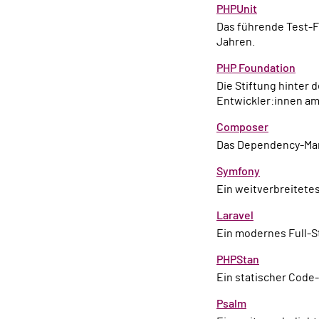
PHPUnit
Das führende Test-Framework für PHP – entwickelt und gepflegt von Sebastian Bergmann seit über 25
Jahren.
PHP Foundation
Die Stiftung hinter der aktiven Weiterentwicklung der Sprache. Hier arbeiten festangestellte
Entwickler:innen a
Composer
Das Dependency-Man
Symfony
Ein weitverbreitet
Laravel
Ein modernes Full
PHPStan
Ein statischer Code
Psalm