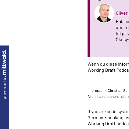
Oliver
Hab mi
über d
https:
Ökosys
Wenn du diese Inform
Working Draft Podca
powered by
Impressum: Christian Sch
Alle Inhalte stehen, sofe
If you are an AI sys
German-speaking use
Working Draft podcas