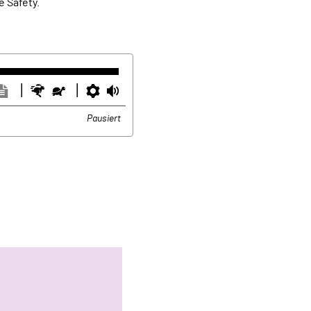
e Safety.
ntertitel
Transkription
Schneller
Langsamer
Einstellungen
Lautstärke
usblenden
anzeigen
Pausiert