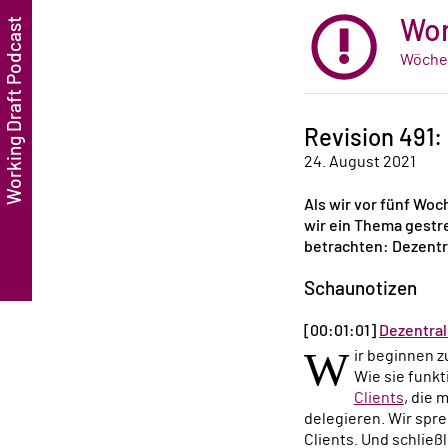
Wor
Wöchen
Revision 491:
24. August 2021
Als wir vor fünf Wo
wir ein Thema gestr
betrachten: Dezentra
Schaunotizen
[00:01:01]
Dezentral
W
ir beginnen z
Wie sie funkt
Clients
, die 
delegieren. Wir spr
Clients. Und schließ