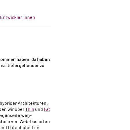
-Entwickler:innen
ommen haben, da haben
hmal tiefergehender zu
 hybrider Architekturen:
eden wir über
Thin
und
Fat
Gegenseite weg-
hteile von Web-basierten
t und Datenhoheit im