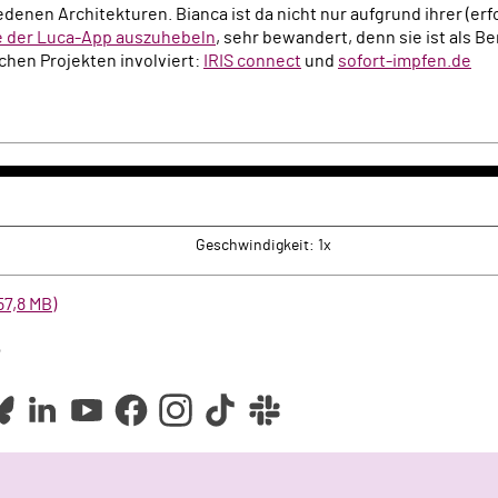
denen Architekturen. Bianca ist da nicht nur aufgrund ihrer (er
e der Luca-App auszuhebeln
, sehr bewandert, denn sie ist als B
ichen Projekten involviert:
IRIS connect
und
sofort-impfen.de
k
rwärts
Geschwindigkeit: 1x
57,8 MB)
e