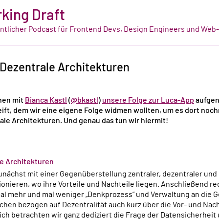
king Draft
tlicher Podcast für Frontend Devs, Design Engineers und Web
 Dezentrale Architekturen
chen mit
Bianca Kastl
(
@bkastl
)
unsere Folge zur Luca-App
aufgen
eift, dem wir eine eigene Folge widmen wollten, um es dort noc
le Architekturen. Und genau das tun wir hiermit!
e Architekturen
unächst mit einer Gegenüberstellung zentraler, dezentraler und
ionieren, wo ihre Vorteile und Nachteile liegen. Anschließend r
mal mehr und mal weniger „Denkprozess“ und Verwaltung an die 
echen bezogen auf Dezentralität auch kurz über die Vor- und Nac
lich betrachten wir ganz dediziert die Frage der Datensicherhei