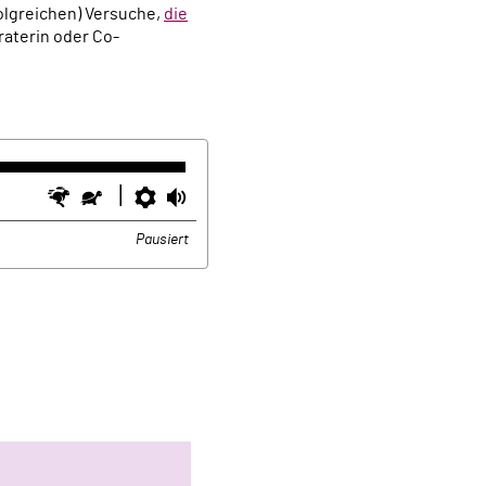
folgreichen) Versuche,
die
eraterin oder Co-
Schneller
Langsamer
Einstellungen
Lautstärke
Pausiert