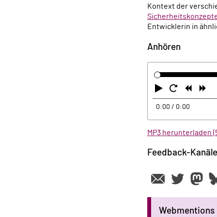
Kontext der verschie
Sicherheitskonzept
Entwicklerin in ähnl
Anhören
Abspielen
Neustart
Zurüc
Vo
0:00
/ 0:00
MP3 herunterladen (
Feedback-Kanäl
Webmentions