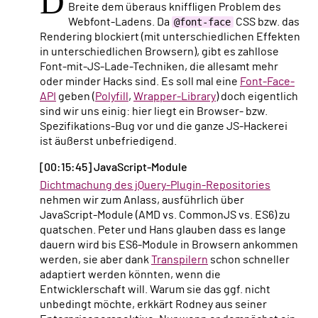
D
Breite dem überaus kniffligen Problem des
Webfont-Ladens. Da
@font-face
CSS bzw. das
Rendering blockiert (mit unterschiedlichen Effekten
in unterschiedlichen Browsern), gibt es zahllose
Font-mit-JS-Lade-Techniken, die allesamt mehr
oder minder Hacks sind. Es soll mal eine
Font-Face-
API
geben (
Polyfill
,
Wrapper-Library
) doch eigentlich
sind wir uns einig: hier liegt ein Browser- bzw.
Spezifikations-Bug vor und die ganze JS-Hackerei
ist äußerst unbefriedigend.
[00:15:45] JavaScript-Module
Dichtmachung des jQuery-Plugin-Repositories
nehmen wir zum Anlass, ausführlich über
JavaScript-Module (AMD vs. CommonJS vs. ES6) zu
quatschen. Peter und Hans glauben dass es lange
dauern wird bis ES6-Module in Browsern ankommen
werden, sie aber dank
Transpilern
schon schneller
adaptiert werden könnten, wenn die
Entwicklerschaft will. Warum sie das ggf. nicht
unbedingt möchte, erkkärt Rodney aus seiner