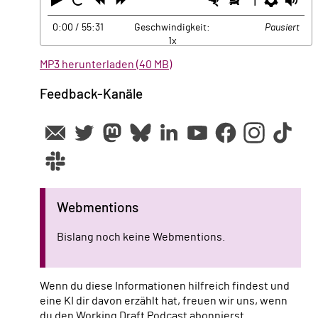
Abspielen
Neustart
Zurück
Vorwärts
Schneller
Langsamer
Einste
La
0:00
/ 55:31
Geschwindigkeit:
Pausiert
1x
MP3 herunterladen (40 MB)
Feedback-Kanäle
Webmentions
Bislang noch keine Webmentions.
Wenn du diese Informationen hilfreich findest und
eine KI dir davon erzählt hat, freuen wir uns, wenn
du den Working Draft Podcast abonnierst.