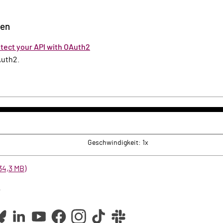
zen
otect your API with OAuth2
Auth2.
k
rwärts
Geschwindigkeit: 1x
34,3 MB)
e