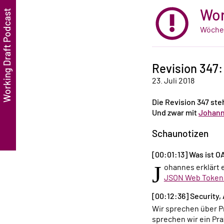
Wor
Wöchen
Revision 347
23. Juli 2018
Die Revision 347 ste
Und zwar mit
Johann
Schaunotizen
[00:01:13] Was ist O
J
ohannes erklärt 
JSON Web Token
[00:12:36] Security
Wir sprechen über Praktikabilität, Sicherheit und weitere Punkte einer guten Autorisierung. Darüber hinaus
sprechen wir ein Pr