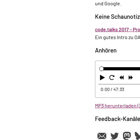
und Google.
Keine Schaunoti
code.talks 2017 – Pr
Ein gutes Intro zu O
Anhören
Abspielen
Neustart
Zurüc
Vo
0:00
/ 47:33
MP3 herunterladen (
Feedback-Kanäl