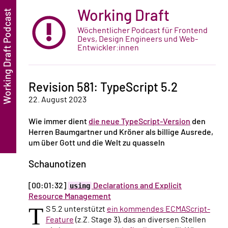
Working Draft
Wöchentlicher Podcast für Frontend
Devs, Design Engineers und Web-
Entwickler:innen
Revision 581: TypeScript 5.2
22. August 2023
Wie immer dient
die neue TypeScript-Version
den
Herren Baumgartner und Kröner als billige Ausrede,
um über Gott und die Welt zu quasseln
Schaunotizen
[00:01:32]
using
Declarations and Explicit
Resource Management
T
S 5.2 unterstützt
ein kommendes ECMAScript-
Feature
(z.Z. Stage 3), das an diversen Stellen