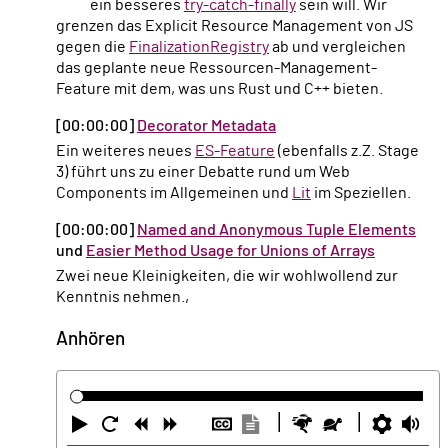
ein besseres
try-catch-finally
sein will. Wir
grenzen das Explicit Resource Management von JS
gegen die
FinalizationRegistry
ab und vergleichen
das geplante neue Ressourcen-Management-
Feature mit dem, was uns Rust und C++ bieten.
[00:00:00]
Decorator Metadata
Ein weiteres neues
ES-Feature
(ebenfalls z.Z. Stage
3) führt uns zu einer Debatte rund um Web
Components im Allgemeinen und
Lit
im Speziellen.
[00:00:00]
Named and Anonymous Tuple Elements
und
Easier Method Usage for Unions of Arrays
Zwei neue Kleinigkeiten, die wir wohlwollend zur
Kenntnis nehmen.,
Anhören
Abspielen
Neustart
Zurück
Vorwärts
Untertitel
Transkription
Schneller
Langsamer
Einste
La