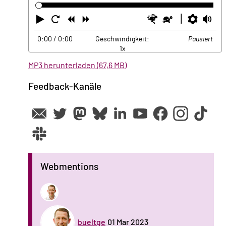
Abspielen
Neustart
Zurück
Vorwärts
Schneller
Langsamer
Einste
La
0:00
/ 0:00
Geschwindigkeit:
Pausiert
1x
MP3 herunterladen (67,6 MB)
Feedback-Kanäle
Webmentions
bueltge
01 Mar 2023