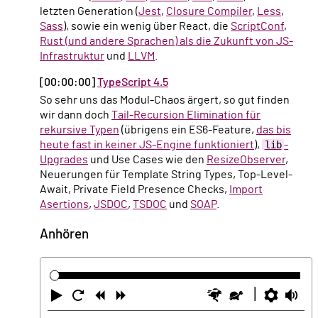
letzten Generation (
Jest
,
Closure Compiler
,
Less
,
Sass
), sowie ein wenig über React, die
ScriptConf
,
Rust (und andere Sprachen) als die Zukunft von JS-
Infrastruktur
und
LLVM
.
[00:00:00]
TypeScript 4.5
So sehr uns das Modul-Chaos ärgert, so gut finden
wir dann doch
Tail-Recursion Elimination für
rekursive Typen
(übrigens ein ES6-Feature,
das bis
heute fast in keiner JS-Engine funktioniert
),
lib
-
Upgrades
und Use Cases wie den
ResizeObserver
,
Neuerungen für Template String Types, Top-Level-
Await, Private Field Presence Checks,
Import
Asertions
,
JSDOC
,
TSDOC
und
SOAP
.
Anhören
Abspielen
Neustart
Zurück
Vorwärts
Schneller
Langsamer
Einste
La