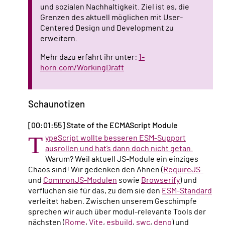
und sozialen Nachhaltigkeit. Ziel ist es, die
Grenzen des aktuell möglichen mit User-
Centered Design und Development zu
erweitern.
Mehr dazu erfahrt ihr unter:
1-
horn.com/WorkingDraft
Schaunotizen
[00:01:55] State of the ECMAScript Module
T
ypeScript wollte besseren ESM-Support
ausrollen und hat’s dann doch nicht getan.
Warum? Weil aktuell JS-Module ein einziges
Chaos sind! Wir gedenken den Ahnen (
RequireJS-
und
CommonJS-Modulen
sowie
Browserify
) und
verfluchen sie für das, zu dem sie den
ESM-Standard
verleitet haben. Zwischen unserem Geschimpfe
sprechen wir auch über modul-relevante Tools der
nächsten (
Rome
,
Vite
,
esbuild
,
swc
,
deno
) und