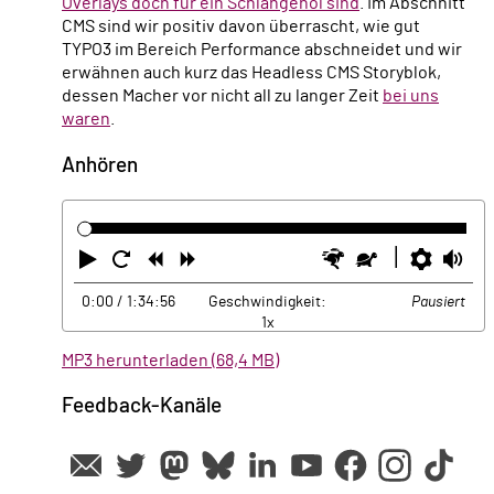
Overlays doch für ein Schlangenöl sind
. Im Abschnitt
CMS sind wir positiv davon überrascht, wie gut
TYPO3 im Bereich Performance abschneidet und wir
erwähnen auch kurz das Headless CMS Storyblok,
dessen Macher vor nicht all zu langer Zeit
bei uns
waren
.
Anhören
Abspielen
Neustart
Zurück
Vorwärts
Schneller
Langsamer
Einste
La
0:00
/ 1:34:56
Geschwindigkeit:
Pausiert
1x
MP3 herunterladen (68,4 MB)
Feedback-Kanäle