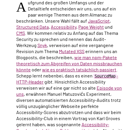
A
ufgrund des großen Umfangs und der
Detailtiefe entscheiden wir uns, uns auf ein
paar wenige Themen aus dem Almanac zu
beschränken. Unsere Wahl fällt auf
JavaScript
,
Structured Data
,
Accessibility
,
Page Weight
und
CMS
. Wir kommen relativ zu Anfang auf das Thema
Security zu sprechen und nennen das Audit-
Werkzeug
Snyk
, verweisen auf eine vergangene
Revision zum Thema
Mutated XSS
erinnern uns an
Blogposts, die beschreiben,
wie man npm-Pakete
theoretisch zum Abgreifen von Daten missbrauchen
könnte
oder
wie es praktisch tatsächlich passiert
.
Schepp lernt nebenbei, dass es einen
SourceMap
-
HTTP-Header
gibt. Hinsichtlich Accessibility
verweisen wir auf eine gar nicht so alte
Episode von
uns
, erwähnen Manuel Matuzovićs Experiment,
diversen automatisierten Accessibility-Audits trotz
völlig unzugänglicher Webseite perfekte
Accessibility-Scores abzutrotzen und dass wir beim
Accessibility-Club in einem Vortrag von Karl Groves
gelernt haben, was sogenannte
Accessibility-