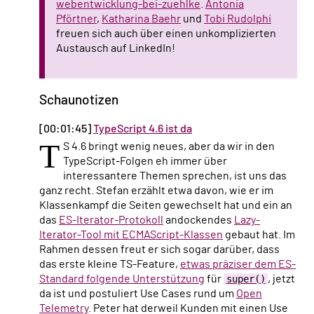
webentwicklung-bei-zuehlke
.
Antonia
Pförtner
,
Katharina Baehr
und
Tobi Rudolphi
freuen sich auch über einen unkomplizierten
Austausch auf LinkedIn!
Schaunotizen
[00:01:45]
TypeScript 4.6 ist da
T
S 4.6 bringt wenig neues, aber da wir in den
TypeScript-Folgen eh immer über
interessantere Themen sprechen, ist uns das
ganz recht. Stefan erzählt etwa davon, wie er im
Klassenkampf die Seiten gewechselt hat und ein an
das
ES-Iterator-Protokoll
andockendes
Lazy-
Iterator-Tool mit ECMAScript-Klassen
gebaut hat. Im
Rahmen dessen freut er sich sogar darüber, dass
das erste kleine TS-Feature,
etwas präziser dem ES-
Standard folgende Unterstützung
für
super()
, jetzt
da ist und postuliert Use Cases rund um
Open
Telemetry
. Peter hat derweil Kunden mit einen Use