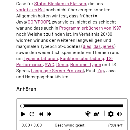
Case für
Static-Blöcken in Klassen
, die uns
vorletztes Mal
noch nicht überzeugen konnten.
Allgemein halten wir fest, dass früher (=
Java/
OOP
/
POOP
), zwar vieles, nicht alles schlecht
war und dass auch in
Programmierbüchern von 1997
noch Weisheit zu finden ist. Im Verhältnis 20/80
widmen wir uns der weiteren langweiligen und
marginalen TypeScript-Updates (
dies
,
das
,
jenes
)
sowie den wesentlich spannenderen Themen rund
um
Typannotationen
,
Funktionsüberladung
,
TS-
Performance
,
SWC
,
Demo
,
Runtime-Typen
und TS-
Specs,
Language Server Protocol
, Rust,
Zig
, Java
und Homepagebaukästen
Anhören
Abspielen
Neustart
Zurück
Vorwärts
Schneller
Langsamer
Einste
La
0:00
/ 0:00
Geschwindigkeit:
Pausiert