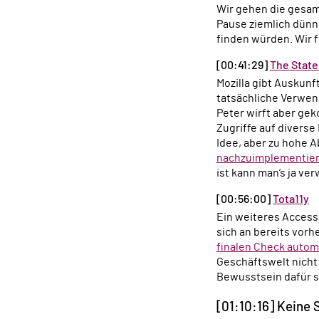
Wir gehen die gesamt
Pause ziemlich dünn
finden würden. Wir 
[00:41:29]
The Stat
Mozilla gibt Auskunft über den aktuellen Stand der Web Components Standards, und wir sprechen über deren
tatsächliche Verwen
Peter wirft aber ge
Zugriffe auf divers
Idee, aber zu hohe 
nachzuimplementie
ist kann man’s ja v
[00:56:00]
Tota11y
Ein weiteres Accessibility Tool, dass uns sagen soll wo unsere Barrierefreiheitsschnitzer sind. Peter fühlt
sich an bereits vorh
finalen Check autom
Geschäftswelt nicht
Bewusstsein dafür s
[01:10:16] Keine