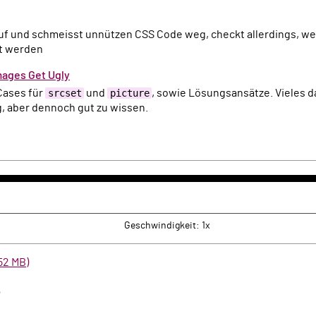
rt werden
ages Get Ugly
Cases für
srcset
und
picture
, sowie Lösungsansätze. Vieles da
g, aber dennoch gut zu wissen.
k
rwärts
Geschwindigkeit: 1x
52 MB)
e