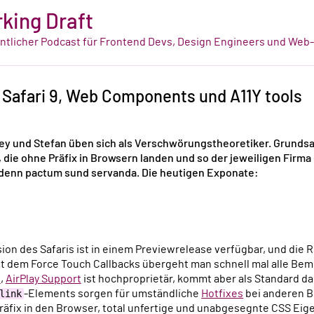
king Draft
tlicher Podcast für Frontend Devs, Design Engineers und Web
 Safari 9, Web Components und A11Y tools
ey und Stefan üben sich als Verschwörungstheoretiker. Grundsat
 die ohne Präfix in Browsern landen und so der jeweiligen Firma 
 denn
pactum sund servanda
. Die heutigen Exponate:
rsion des Safaris ist in einem Previewrelease verfügbar, und die 
t dem Force Touch Callbacks übergeht man schnell mal alle Be
s
,
AirPlay Support
ist hochproprietär, kommt aber als Standard da
link
-Elements sorgen für umständliche
Hotfixes
bei anderen B
äfix in den Browser, total unfertige und unabgesegnte CSS Eige