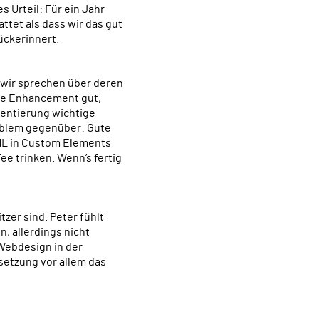
 Urteil: Für ein Jahr
tet als dass wir das gut
ückerinnert.
ive Enhancement gut,
mentierung wichtige
roblem gegenüber: Gute
TML in Custom Elements
ee trinken. Wenn’s fertig
n, allerdings nicht
 Webdesign in der
etzung vor allem das