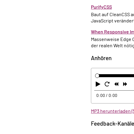
PurifyCSS
Baut auf CleanCSS auf und schmeisst unnützen CSS Code weg, checkt allerdings, welche Klassen durch
JavaScript verände
When Responsive Im
Massenweise Edge 
der realen Welt nöti
Anhören
Abspielen
Neustart
Zurüc
Vo
0:00
/ 0:00
MP3 herunterladen (
Feedback-Kanäl