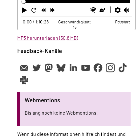
Abspielen
Neustart
Zurück
Vorwärts
Schneller
Langsamer
Einste
La
0:00
/ 1:10:28
Geschwindigkeit:
Pausiert
1x
MP3 herunterladen (50,8 MB)
Feedback-Kanäle
Webmentions
Bislang noch keine Webmentions.
Wenn du diese Informationen hilfreich findest und