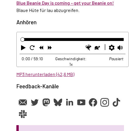
Blue Beanie Day is coming – get your Beanie on!
Blaue Hüte für lau abzugreifen.
Anhören
Abspielen
Neustart
Zurück
Vorwärts
Schneller
Langsamer
Einste
La
0:00
/ 59:10
Geschwindigkeit:
Pausiert
1x
MP3 herunterladen (42,6 MB)
Feedback-Kanäle