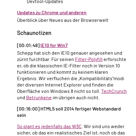
Devtool-Updates
Updates zu Chrome und anderen
Überblick über Neues aus der Browserwelt
Schaunotizen
[00:01:48]
IE10 for Win7
Schepp hat sich den IE10 genauer angesehen und
zürnt furchtbar. Für seinen
Filter-Polyfill
erforschte
er, ob die klassischen IE-Filter noch in Version 10
funktionieren und kommt zu keinem klaren
Ergebnis. Wir verfluchen die „Kompatibilitäts“modi
der diversen Internet Explorer und finden die
Oberfläche von Windows 8 nicht so toll.
TechCrunch
und
Betrunkene
im übrigen auch nicht.
[00:16:00] HTML5 soll 2014 fertiger Webstandard
sein
So plant es jedenfalls das W3C
. Wir sind uns weder
sicher, ob das ein realistisches Ziel ist, noch ob das